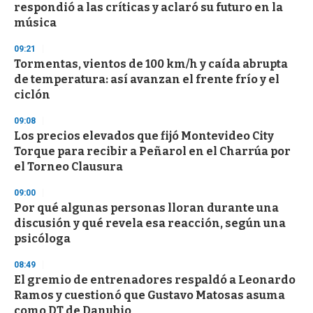
o
respondió a las críticas y aclaró su futuro en la
f
música
3
3
s
09:21
e
Tormentas, vientos de 100 km/h y caída abrupta
c
de temperatura: así avanzan el frente frío y el
o
n
ciclón
d
s
09:08
Los precios elevados que fijó Montevideo City
Torque para recibir a Peñarol en el Charrúa por
el Torneo Clausura
09:00
Por qué algunas personas lloran durante una
discusión y qué revela esa reacción, según una
psicóloga
08:49
El gremio de entrenadores respaldó a Leonardo
Ramos y cuestionó que Gustavo Matosas asuma
como DT de Danubio