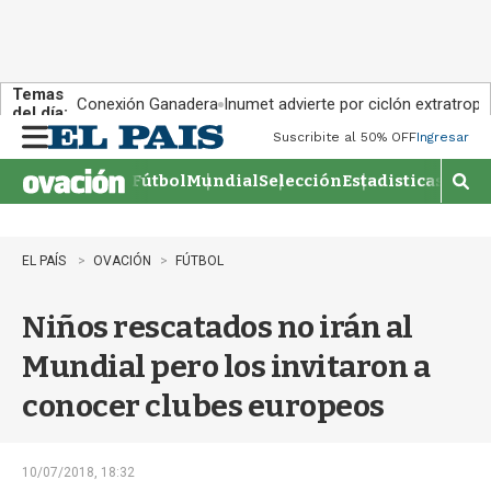
Temas
Conexión Ganadera
Inumet advierte por ciclón extratropi
del día:
Suscribite al 50% OFF
Ingresar
M
e
Fútbol
Mundial
Selección
Estadisticas
Agen
n
M
u
o
s
t
EL PAÍS
OVACIÓN
FÚTBOL
r
a
Niños rescatados no irán al
r
b
Mundial pero los invitaron a
�
s
conocer clubes europeos
q
u
e
d
10/07/2018, 18:32