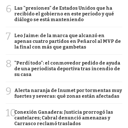
6
Las "presiones" de Estados Unidos que ha
recibido el gobierno en este período y qué
diálogo se está manteniendo
7
Leo Jaime: de la marca que alcanzó en
apenas cuatro partidos en Peñarol al MVP de
la final con más que gambetas
8
"Perdí todo": el conmovedor pedido de ayuda
de una periodista deportiva tras incendio de
su casa
9
Alerta naranja de Inumet por tormentas muy
fuertes y severas: qué zonas están afectadas
10
Conexión Ganadera: Justicia prorrogó las
cautelares; Cabral denunció amenazas y
Carrasco reclamó traslados