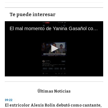
Te puede interesar
El mal momento de Yanina Gasañol con un hincha argentino en "Subrayado"
0
s
e
c
Últimas Noticias
o
n
09:22
d
El extricolor Alexis Rolín debutó como cantante,
s