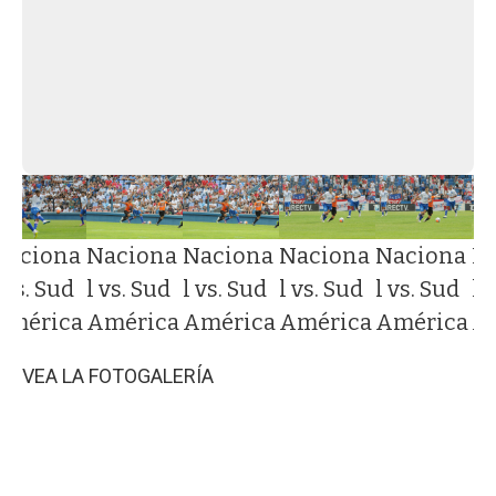
Naciona
Naciona
Naciona
Naciona
Naciona
N
 vs. Sud
l vs. Sud
l vs. Sud
l vs. Sud
l vs. Sud
l 
América
América
América
América
América
A
VEA LA FOTOGALERÍA