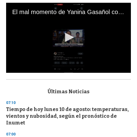
El mal momento de Yanina Gasañol con un hincha argentino en "Subrayado"
0
s
e
c
Últimas Noticias
o
n
07:10
d
Tiempo de hoy lunes 10 de agosto: temperaturas,
s
o
vientos y nubosidad, según el pronóstico de
f
Inumet
3
3
s
07:00