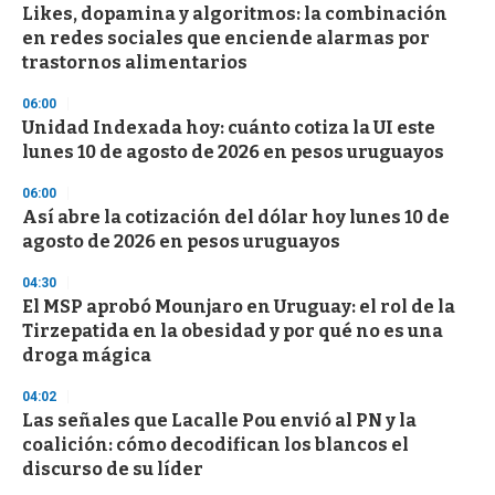
e
Likes, dopamina y algoritmos: la combinación
c
en redes sociales que enciende alarmas por
o
n
trastornos alimentarios
d
s
06:00
Unidad Indexada hoy: cuánto cotiza la UI este
lunes 10 de agosto de 2026 en pesos uruguayos
06:00
Así abre la cotización del dólar hoy lunes 10 de
agosto de 2026 en pesos uruguayos
04:30
El MSP aprobó Mounjaro en Uruguay: el rol de la
Tirzepatida en la obesidad y por qué no es una
droga mágica
04:02
Las señales que Lacalle Pou envió al PN y la
coalición: cómo decodifican los blancos el
discurso de su líder