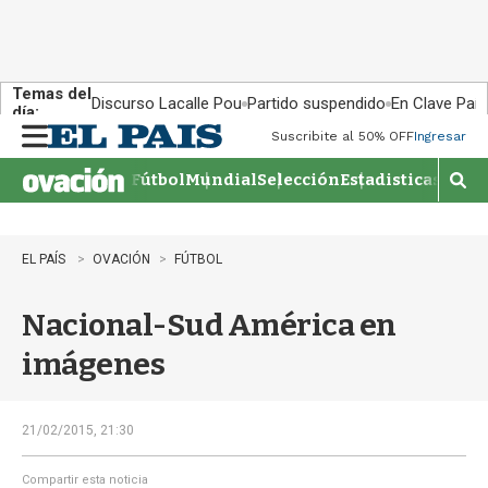
Temas del
Discurso Lacalle Pou
Partido suspendido
En Clave País
día:
Suscribite al 50% OFF
Ingresar
M
e
Fútbol
Mundial
Selección
Estadisticas
Agen
n
M
u
o
s
t
EL PAÍS
OVACIÓN
FÚTBOL
r
a
Nacional-Sud América en
r
b
imágenes
�
s
q
u
21/02/2015, 21:30
e
d
Compartir esta noticia