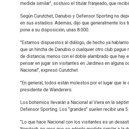
medida similar", sostuvo el titular franjeado, que recibi
Según Curutchet, Danubio y Defensor Sporting no de
en sus estadios. Además, dijo que generalmente los tr
pone a su disposición, unas 8.000.
"Estamos dispuestos al diálogo, de hecho ya hablamos
que un hincha de Danubio o cualquier otro club pagu
de distancia; menos con el doble alambrado que hay en
pensar en jugar sin visitantes en Jardines en alguna o
Nacional", expresó Curutchet.
"En general, todos están molestos por el lugar que le 
presidente de Wanderers.
Los bohemios llevarán a Nacional al Viera en la séptim
Defensor Sporting. Los "grandes" suelen recibir una 5
"Lo que hace Nacional con los visitantes es un desast
Nopitsch, no cree que se adopte medida similar a la d