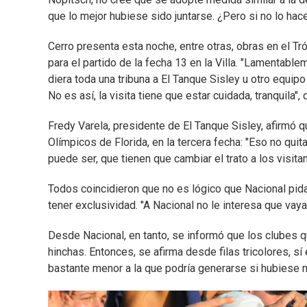
que lo mejor hubiese sido juntarse. ¿Pero si no lo hac
Cerro presenta esta noche, entre otras, obras en el T
para el partido de la fecha 13 en la Villa. "Lamentable
diera toda una tribuna a El Tanque Sisley u otro equipo
No es así, la visita tiene que estar cuidada, tranquila", d
Fredy Varela, presidente de El Tanque Sisley, afirmó
Olímpicos de Florida, en la tercera fecha: "Eso no qui
puede ser, que tienen que cambiar el trato a los visit
Todos coincidieron que no es lógico que Nacional pida
tener exclusividad. "A Nacional no le interesa que vaya
Desde Nacional, en tanto, se informó que los clubes q
hinchas. Entonces, se afirma desde filas tricolores, s
bastante menor a la que podría generarse si hubiese m