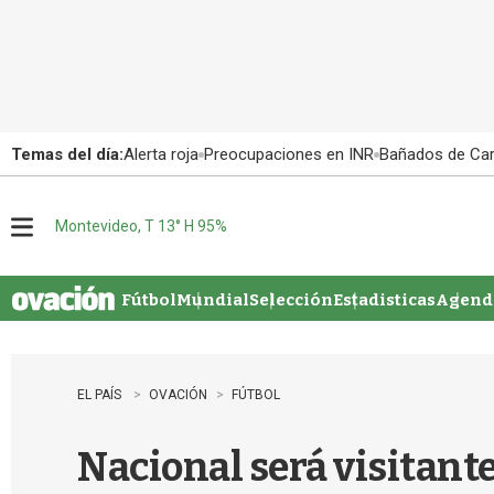
Temas del día:
Alerta roja
Preocupaciones en INR
Bañados de Ca
Montevideo, T 13° H 95%
M
e
n
u
Fútbol
Mundial
Selección
Estadisticas
Agenda
EL PAÍS
OVACIÓN
FÚTBOL
Nacional será visitante