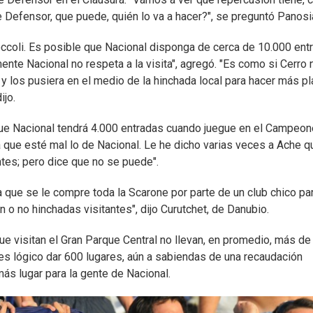
e Defensor, que puede, quién lo va a hacer?", se preguntó Panosi
róccoli. Es posible que Nacional disponga de cerca de 10.000 ent
mente Nacional no respeta a la visita", agregó. "Es como si Cerro 
 y los pusiera en el medio de la hinchada local para hacer más pl
ijo.
 que Nacional tendrá 4.000 entradas cuando juegue en el Campeo
ta que esté mal lo de Nacional. Le he dicho varias veces a Ache q
antes; pero dice que no se puede".
 que se le compre toda la Scarone por parte de un club chico pa
n o no hinchadas visitantes", dijo Curutchet, de Danubio.
ue visitan el Gran Parque Central no llevan, en promedio, más de
í es lógico dar 600 lugares, aún a sabiendas de una recaudación
ás lugar para la gente de Nacional.