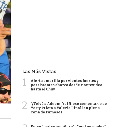
Las Más Vistas
1
Alerta amarilla por vientos fuertes y
persistentes abarca desde Montevideo
hasta el Chuy
2
"¡Volvé a Adeom!": el filoso comentario de
Yesty Prieto a Valeria Ripoll en plena
Cena de Famosos
Entre "mal compañero" y "mal perdedor",