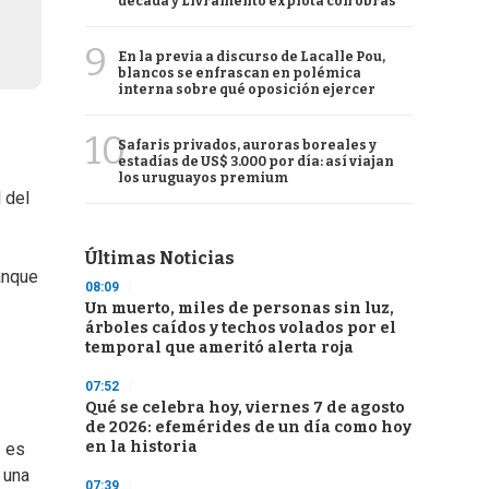
década y Livramento explota con obras
9
En la previa a discurso de Lacalle Pou,
blancos se enfrascan en polémica
interna sobre qué oposición ejercer
10
Safaris privados, auroras boreales y
estadías de US$ 3.000 por día: así viajan
los uruguayos premium
 del
Últimas Noticias
anque
08:09
Un muerto, miles de personas sin luz,
árboles caídos y techos volados por el
temporal que ameritó alerta roja
07:52
Qué se celebra hoy, viernes 7 de agosto
de 2026: efemérides de un día como hoy
en la historia
s es
 una
07:39