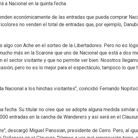
rá a Nacional en la quinta fecha.
penden económicamente de las entradas que pueda comprar Naci
icolores no venden el total de entradas que, por ejemplo, Danub
 algo con Ache en el sorteo de la Libertadores. Pero no es lógi
e mucho más en la Scarone que uno de Nacional que está a dos m
 el sector visitante y que no permite ver bien. Nosotros llegam
casión, pero no es lo mejor para el espectáculo; tampoco lo que 
da Nacional a los hinchas visitantes", coincidió Fernando Nopitsc
a fecha. Su titular no cree que se adopte alguna medida similar a
.000 entradas en la cancha de Wanderers y así será en el Clausur
re", descargó Miguel Panosian, presidente de Cerro. Pero, al igu
e Defensor en el Clausura. "Vamos a ver qué repercusión tiene, 