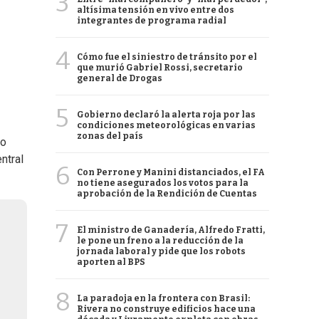
3
altísima tensión en vivo entre dos
integrantes de programa radial
4
Cómo fue el siniestro de tránsito por el
que murió Gabriel Rossi, secretario
general de Drogas
5
Gobierno declaró la alerta roja por las
condiciones meteorológicas en varias
zonas del país
do
ntral
6
Con Perrone y Manini distanciados, el FA
no tiene asegurados los votos para la
aprobación de la Rendición de Cuentas
7
El ministro de Ganadería, Alfredo Fratti,
le pone un freno a la reducción de la
jornada laboral y pide que los robots
aporten al BPS
8
La paradoja en la frontera con Brasil:
Rivera no construye edificios hace una