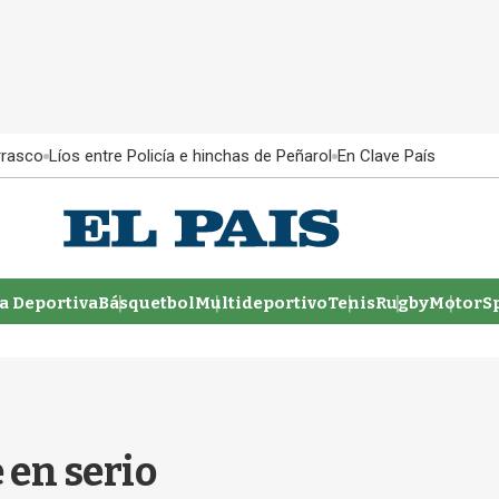
rrasco
Líos entre Policía e hinchas de Peñarol
En Clave País
 Deportiva
Básquetbol
Multideportivo
Tenis
Rugby
MotorSp
 en serio