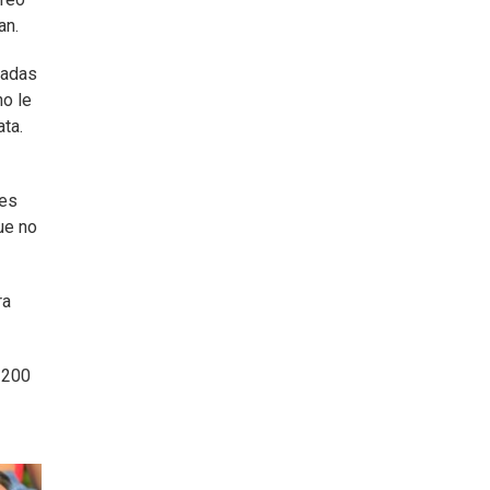
an.
radas
no le
ata.
nes
ue no
ra
 200