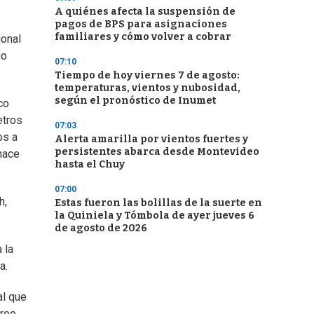
A quiénes afecta la suspensión de
pagos de BPS para asignaciones
familiares y cómo volver a cobrar
onal
io
07:10
Tiempo de hoy viernes 7 de agosto:
temperaturas, vientos y nubosidad,
según el pronóstico de Inumet
co
etros
07:03
os a
Alerta amarilla por vientos fuertes y
persistentes abarca desde Montevideo
hace
hasta el Chuy
07:00
h,
Estas fueron las bolillas de la suerte en
la Quiniela y Tómbola de ayer jueves 6
de agosto de 2026
 la
a.
al que
creo