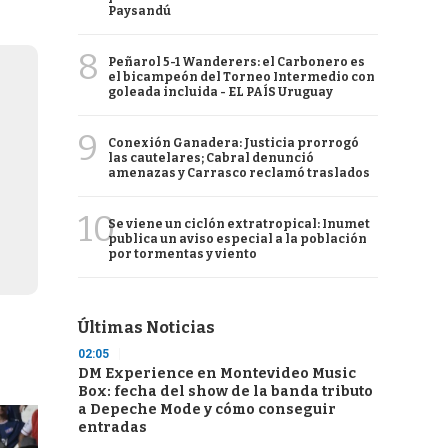
Paysandú
8
Peñarol 5-1 Wanderers: el Carbonero es
el bicampeón del Torneo Intermedio con
goleada incluida - EL PAÍS Uruguay
9
Conexión Ganadera: Justicia prorrogó
las cautelares; Cabral denunció
amenazas y Carrasco reclamó traslados
10
Se viene un ciclón extratropical: Inumet
publica un aviso especial a la población
por tormentas y viento
Últimas Noticias
02:05
DM Experience en Montevideo Music
Box: fecha del show de la banda tributo
a Depeche Mode y cómo conseguir
entradas