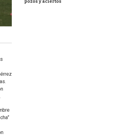
pozos y aciertos
es
iérrez
as.
ón
.
embre
ncha”
on