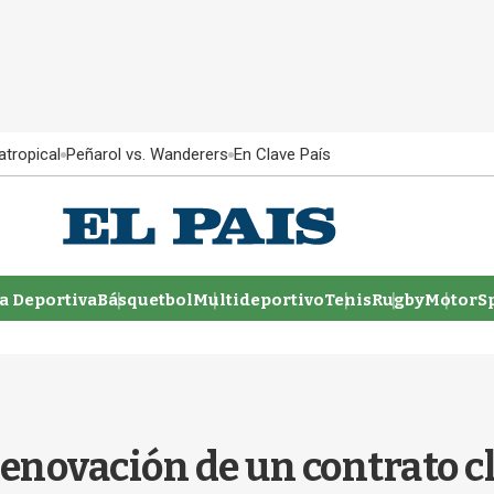
atropical
Peñarol vs. Wanderers
En Clave País
 Deportiva
Básquetbol
Multideportivo
Tenis
Rugby
MotorSp
enovación de un contrato cl