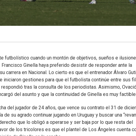
e futbolístico cuando un montón de objetivos, sueños e ilusion
 Francisco Ginella haya preferido desistir de responder ante la
su carrera en Nacional. Lo cierto es que el entrenador Álvaro Gut
iniciaron gestiones para que el futbolista continúe entre sus fil
 respondió tras la consulta de los periodistas. Asimismo, Ovaci
argó del asunto y que la continuidad de Ginella es muy factible
cha del jugador de 24 años, que vence su contrato el 31 de dici
 de su agrado continuar jugando en Uruguay y buscar una “reva
derecho que lo obligó a operarse y ser baja por lo que resta del
favor de los tricolores es que el plantel de Los Ángeles cuenta c