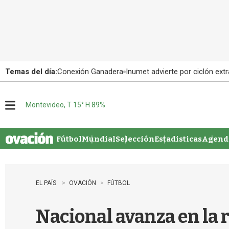
Temas del día:
Conexión Ganadera
Inumet advierte por ciclón extr
Montevideo, T 15° H 89%
M
e
n
u
Fútbol
Mundial
Selección
Estadisticas
Agenda
EL PAÍS
OVACIÓN
FÚTBOL
Nacional avanza en la r