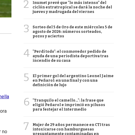
2
Inumet prevé que "lo más intenso" del
ciclón extratropical se dará la noche del
jueves y madrugada del viernes
3
Sorteo del 5 de Oro de este miércoles 5 de
agosto de 2026: números sorteados,
pozos y aciertos
4
"Perdí todo": el conmovedor pedido de
ayuda de una periodista deportiva tras
incendio de su casa
5
El primer gol del argentino Leonel Jaime
en Peñarol: en una final y con una
definición de lujo
nella
6
"Tranquilo el camello...": la frase que
eligió Peñarol e imprimió en pilusos
para festejar el Intermedio
hora
7
Mujer de 29 años permanece en CTI tras
intoxicarse con hamburguesas
r no
presuntamente contaminadas en