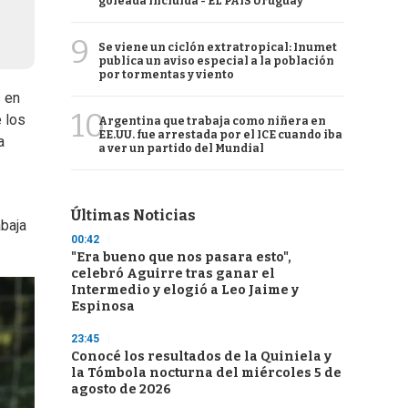
goleada incluida - EL PAÍS Uruguay
9
Se viene un ciclón extratropical: Inumet
publica un aviso especial a la población
por tormentas y viento
s en
10
 los
Argentina que trabaja como niñera en
EE.UU. fue arrestada por el ICE cuando iba
a
a ver un partido del Mundial
Últimas Noticias
abaja
00:42
"Era bueno que nos pasara esto",
celebró Aguirre tras ganar el
Intermedio y elogió a Leo Jaime y
Espinosa
23:45
Conocé los resultados de la Quiniela y
la Tómbola nocturna del miércoles 5 de
agosto de 2026