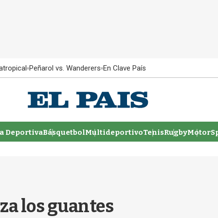
atropical
Peñarol vs. Wanderers
En Clave País
 Deportiva
Básquetbol
Multideportivo
Tenis
Rugby
MotorSp
za los guantes