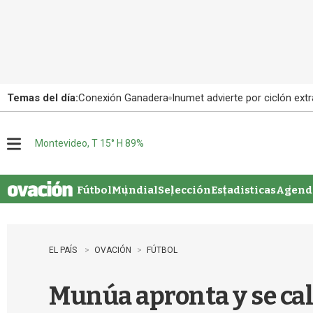
Temas del día:
Conexión Ganadera
Inumet advierte por ciclón extr
Montevideo, T 15° H 89%
M
e
n
u
Fútbol
Mundial
Selección
Estadisticas
Agenda
EL PAÍS
OVACIÓN
FÚTBOL
Munúa apronta y se cal