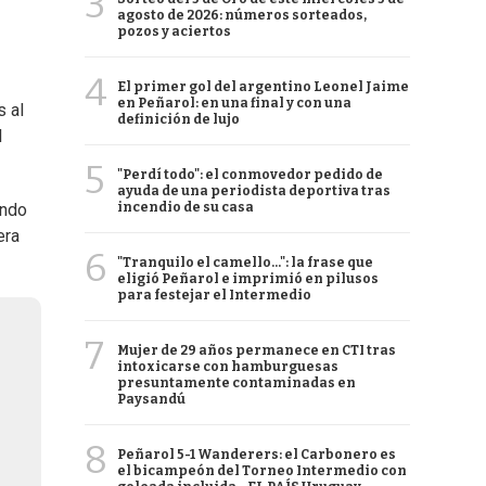
3
agosto de 2026: números sorteados,
pozos y aciertos
4
El primer gol del argentino Leonel Jaime
en Peñarol: en una final y con una
s al
definición de lujo
l
5
"Perdí todo": el conmovedor pedido de
ayuda de una periodista deportiva tras
incendio de su casa
ando
era
6
"Tranquilo el camello...": la frase que
eligió Peñarol e imprimió en pilusos
para festejar el Intermedio
7
Mujer de 29 años permanece en CTI tras
intoxicarse con hamburguesas
presuntamente contaminadas en
Paysandú
8
Peñarol 5-1 Wanderers: el Carbonero es
el bicampeón del Torneo Intermedio con