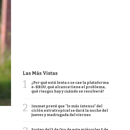
Las Más Vistas
1
¿Por qué está lenta o se cae la plataforma
e-BROU, qué alcance tiene el problema,
qué riesgos hay y cuándo se resolverá?
2
Inumet prevé que "lo más intenso" del
ciclón extratropical se dará la noche del
jueves y madrugada del viernes
Sorteo del 5 de Oro de este miércoles 5 de