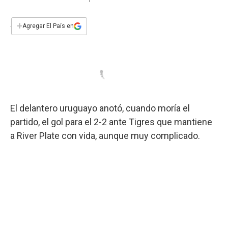
a
h
w
i
m
a
c
a
i
n
a
e
t
t
k
i
+
Agregar El País en
b
s
t
e
l
o
A
e
d
o
p
r
I
k
p
n
El delantero uruguayo anotó, cuando moría el
partido, el gol para el 2-2 ante Tigres que mantiene
a River Plate con vida, aunque muy complicado.