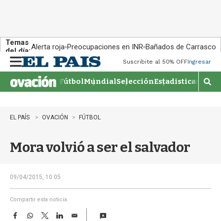
Temas
Alerta roja
Preocupaciones en INR
Bañados de Carrasco
del día:
Suscribite al 50% OFF
Ingresar
M
e
Fútbol
Mundial
Selección
Estadisticas
Agen
n
M
u
o
s
t
EL PAÍS
OVACIÓN
FÚTBOL
r
a
Mora volvió a ser el salvador
r
b
�
s
09/04/2015, 10:05
q
u
Compartir esta noticia
e
F
W
T
L
E
d