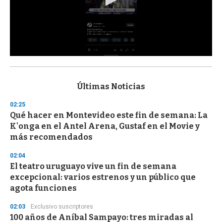
0
s
e
c
Últimas Noticias
o
n
02:25
d
Qué hacer en Montevideo este fin de semana: La
s
o
K'onga en el Antel Arena, Gustaf en el Movie y
f
más recomendados
3
3
s
02:04
e
El teatro uruguayo vive un fin de semana
c
excepcional: varios estrenos y un público que
o
n
agota funciones
d
s
02:03
Exclusivo suscriptores
100 años de Aníbal Sampayo: tres miradas al