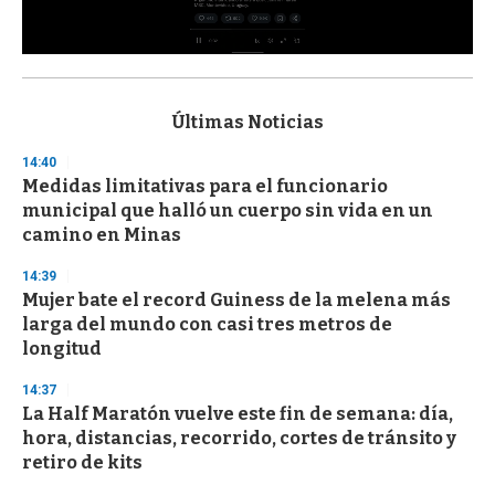
0
s
e
c
Últimas Noticias
o
n
14:40
d
Medidas limitativas para el funcionario
s
o
municipal que halló un cuerpo sin vida en un
f
camino en Minas
3
3
s
14:39
e
Mujer bate el record Guiness de la melena más
c
larga del mundo con casi tres metros de
o
n
longitud
d
s
14:37
La Half Maratón vuelve este fin de semana: día,
hora, distancias, recorrido, cortes de tránsito y
retiro de kits