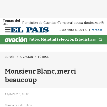
Temas del
Rendición de Cuentas
Temporal causa destrozos
En 
día:
Suscribite al 50% OFF
Ingresar
M
e
Fútbol
Mundial
Selección
Estadisticas
Agen
n
M
u
o
s
t
EL PAÍS
OVACIÓN
FÚTBOL
r
a
Monsieur Blanc, merci
r
b
beaucoup
�
s
q
u
12/04/2015, 05:00
e
d
Compartir esta noticia