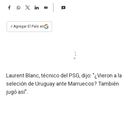
a
F
W
T
L
E
a
h
w
i
m
c
a
i
n
a
e
t
t
k
i
+
Agregar El País en
b
s
t
e
l
o
A
e
d
o
p
r
I
k
p
n
Laurent Blanc, técnico del PSG, dijo: "¿Vieron a la
seleción de Uruguay ante Marruecos? También
jugó así".