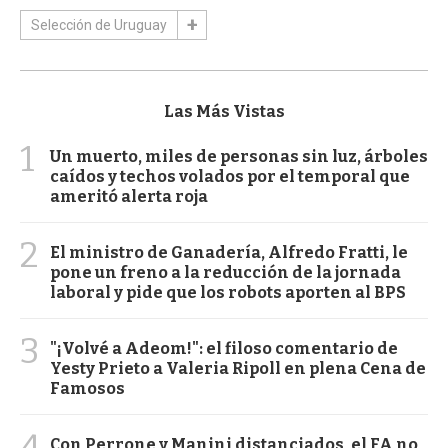
Selección de Uruguay
Las Más Vistas
1
Un muerto, miles de personas sin luz, árboles
caídos y techos volados por el temporal que
ameritó alerta roja
2
El ministro de Ganadería, Alfredo Fratti, le
pone un freno a la reducción de la jornada
laboral y pide que los robots aporten al BPS
3
"¡Volvé a Adeom!": el filoso comentario de
Yesty Prieto a Valeria Ripoll en plena Cena de
Famosos
4
Con Perrone y Manini distanciados, el FA no