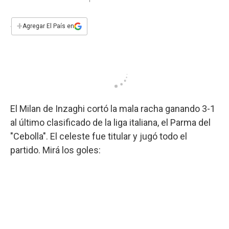
a
h
w
i
m
a
c
a
i
n
a
e
t
t
k
i
+
Agregar El País en
b
s
t
e
l
o
A
e
d
o
p
r
I
k
p
n
El Milan de Inzaghi cortó la mala racha ganando 3-1
al último clasificado de la liga italiana, el Parma del
"Cebolla". El celeste fue titular y jugó todo el
partido. Mirá los goles: