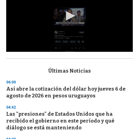
0
s
e
c
Últimas Noticias
o
n
06:00
d
Así abre la cotización del dólar hoy jueves 6 de
s
o
agosto de 2026 en pesos uruguayos
f
3
04:42
3
s
Las "presiones" de Estados Unidos que ha
e
recibido el gobierno en este período y qué
c
diálogo se está manteniendo
o
n
d