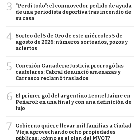
3
"Perdí todo": el conmovedor pedido de ayuda
de una periodista deportiva tras incendio de
su casa
4
Sorteo del 5 de Oro de este miércoles 5 de
agosto de 2026: números sorteados, pozos y
aciertos
5
Conexión Ganadera: Justicia prorrogó las
cautelares; Cabral denunció amenazas y
Carrasco reclamó traslados
6
El primer gol del argentino Leonel Jaime en
Peñarol: en una final y con una definición de
lujo
7
Gobierno quiere llevar mil familias a Ciudad
Vieja aprovechando ocho propiedades
públicas: ¿cómo es el plan del MVOT?