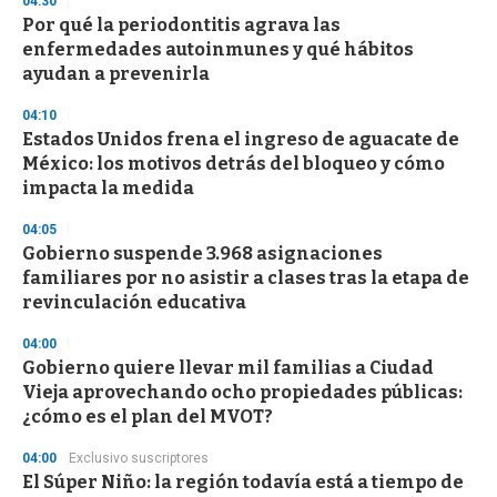
04:30
s
Por qué la periodontitis agrava las
enfermedades autoinmunes y qué hábitos
ayudan a prevenirla
04:10
Estados Unidos frena el ingreso de aguacate de
México: los motivos detrás del bloqueo y cómo
impacta la medida
04:05
Gobierno suspende 3.968 asignaciones
familiares por no asistir a clases tras la etapa de
revinculación educativa
04:00
Gobierno quiere llevar mil familias a Ciudad
Vieja aprovechando ocho propiedades públicas:
¿cómo es el plan del MVOT?
04:00
Exclusivo suscriptores
El Súper Niño: la región todavía está a tiempo de