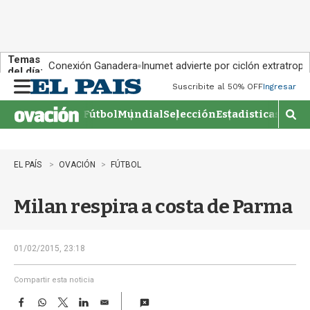
Temas
Conexión Ganadera
Inumet advierte por ciclón extratropi
del día:
Suscribite al 50% OFF
Ingresar
M
e
Fútbol
Mundial
Selección
Estadisticas
Agen
n
M
u
o
s
t
EL PAÍS
OVACIÓN
FÚTBOL
r
a
Milan respira a costa de Parma
r
b
�
s
01/02/2015, 23:18
q
u
Compartir esta noticia
e
F
W
T
L
E
d