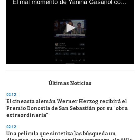
El mal momento de Yanina Gasañol con un hincha argentino en "Subrayado"
0
s
e
c
Últimas Noticias
o
n
02:12
d
El cineasta alemán Werner Herzog recibirá el
s
o
Premio Donostia de San Sebastián por su "obra
f
extraordinaria"
3
3
s
02:12
e
Una película que sintetiza las búsqueda un
c