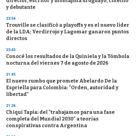
director, escritor y montajista uruguayo, cinéfilo
o
n
y debutante
d
s
23:54
Trouville se clasificó a playoffs y es el nuevo líder
de la LDA; Verdirrojo y Lagomar ganaron puntos
directos
23:45
Conocé los resultados de la Quiniela y la Tómbola
nocturna del viernes 7 de agosto de 2026
21:45
El nuevo rumbo que promete Abelardo De la
Espriella para Colombia: "Orden, autoridad y
libertad"
21:26
Chiqui Tapia: del "trabajamos para una fase
completa del Mundial 2030" a teorías
conspirativas contra Argentina