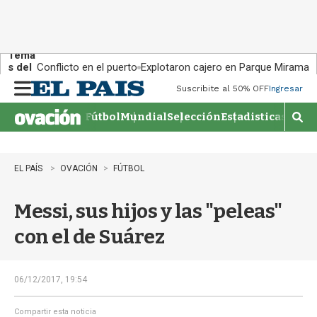
Tema
s del
Conflicto en el puerto
Explotaron cajero en Parque Miramar
día:
Suscribite al 50% OFF
Ingresar
M
e
Fútbol
Mundial
Selección
Estadisticas
Agen
n
M
u
o
s
t
EL PAÍS
OVACIÓN
FÚTBOL
r
a
Messi, sus hijos y las "peleas"
r
b
con el de Suárez
�
s
q
u
06/12/2017, 19:54
e
d
Compartir esta noticia