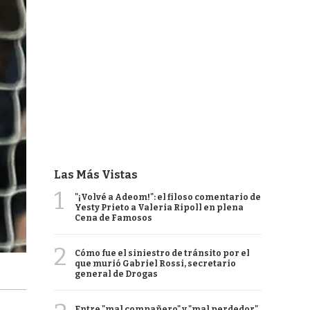
Las Más Vistas
1
"¡Volvé a Adeom!": el filoso comentario de
Yesty Prieto a Valeria Ripoll en plena
Cena de Famosos
2
Cómo fue el siniestro de tránsito por el
que murió Gabriel Rossi, secretario
general de Drogas
Entre "mal compañero" y "mal perdedor",