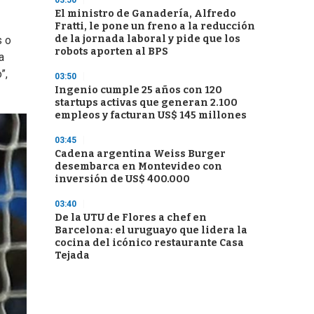
03:50
El ministro de Ganadería, Alfredo
Fratti, le pone un freno a la reducción
de la jornada laboral y pide que los
s o
robots aporten al BPS
a
”,
03:50
Ingenio cumple 25 años con 120
startups activas que generan 2.100
empleos y facturan US$ 145 millones
03:45
Cadena argentina Weiss Burger
desembarca en Montevideo con
inversión de US$ 400.000
03:40
De la UTU de Flores a chef en
Barcelona: el uruguayo que lidera la
cocina del icónico restaurante Casa
Tejada