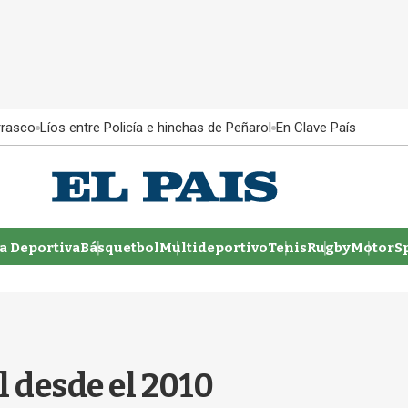
rrasco
Líos entre Policía e hinchas de Peñarol
En Clave País
 Deportiva
Básquetbol
Multideportivo
Tenis
Rugby
MotorSp
l desde el 2010