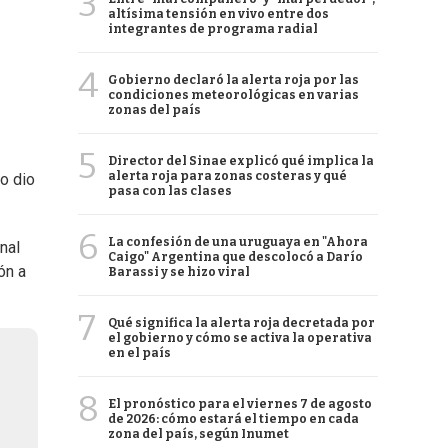
3
altísima tensión en vivo entre dos
integrantes de programa radial
4
Gobierno declaró la alerta roja por las
condiciones meteorológicas en varias
zonas del país
5
Director del Sinae explicó qué implica la
alerta roja para zonas costeras y qué
lo dio
pasa con las clases
6
La confesión de una uruguaya en "Ahora
nal
Caigo" Argentina que descolocó a Darío
ón a
Barassi y se hizo viral
7
Qué significa la alerta roja decretada por
el gobierno y cómo se activa la operativa
en el país
8
El pronóstico para el viernes 7 de agosto
de 2026: cómo estará el tiempo en cada
zona del país, según Inumet