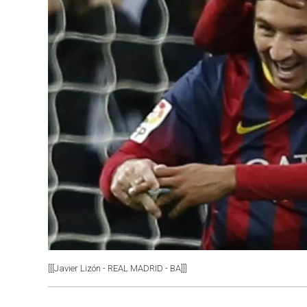
[[[Javier Lizón - REAL MADRID - BA]]]