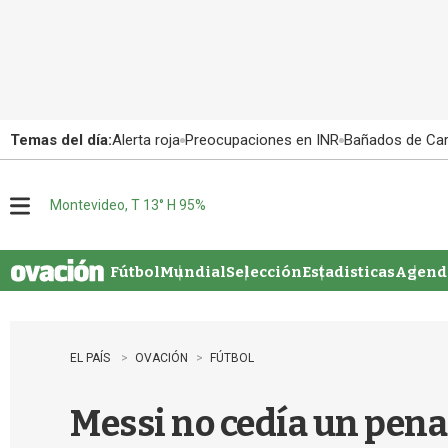
Temas del día:
Alerta roja
Preocupaciones en INR
Bañados de Ca
Montevideo, T 13° H 95%
M
e
n
u
Fútbol
Mundial
Selección
Estadisticas
Agenda
EL PAÍS
OVACIÓN
FÚTBOL
Messi no cedía un pena