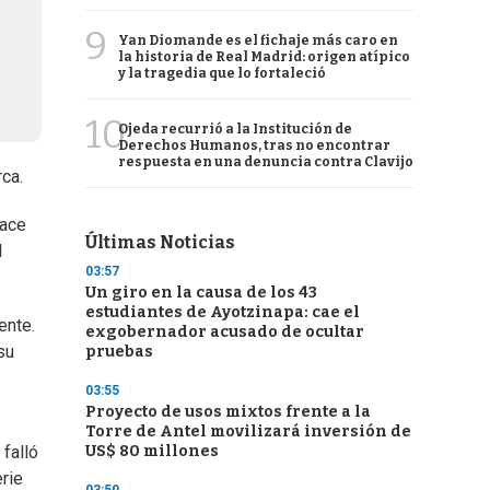
9
Yan Diomande es el fichaje más caro en
la historia de Real Madrid: origen atípico
y la tragedia que lo fortaleció
10
Ojeda recurrió a la Institución de
Derechos Humanos, tras no encontrar
respuesta en una denuncia contra Clavijo
rca.
hace
Últimas Noticias
l
03:57
Un giro en la causa de los 43
estudiantes de Ayotzinapa: cae el
ente.
exgobernador acusado de ocultar
su
pruebas
03:55
Proyecto de usos mixtos frente a la
Torre de Antel movilizará inversión de
US$ 80 millones
 falló
erie