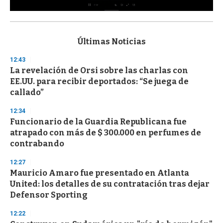
0
s
e
c
Últimas Noticias
o
n
12:43
d
La revelación de Orsi sobre las charlas con
s
o
EE.UU. para recibir deportados: “Se juega de
f
callado”
3
3
s
12:34
e
Funcionario de la Guardia Republicana fue
c
atrapado con más de $ 300.000 en perfumes de
o
n
contrabando
d
s
12:27
Mauricio Amaro fue presentado en Atlanta
United: los detalles de su contratación tras dejar
Defensor Sporting
12:22