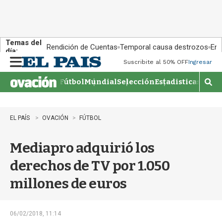
Temas del
Rendición de Cuentas
Temporal causa destrozos
En 
día:
Suscribite al 50% OFF
Ingresar
M
e
Fútbol
Mundial
Selección
Estadisticas
Agen
n
M
u
o
s
t
EL PAÍS
OVACIÓN
FÚTBOL
r
a
Mediapro adquirió los
r
b
derechos de TV por 1.050
�
s
millones de euros
q
u
e
d
06/02/2018, 11:14