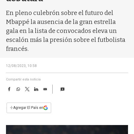
a
En pleno culebrón sobre el futuro del
Mbappé la ausencia de la gran estrella
gala en la lista de convocados eleva un
escalón más la presión sobre el futbolista
francés.
12/08/2023, 10:58
Compartir esta noticia
F
W
T
L
E
a
h
w
i
m
c
a
i
n
a
e
t
t
k
i
+
Agregar El País en
b
s
t
e
l
o
A
e
d
o
p
r
I
k
p
n