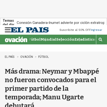
Temas
Conexión Ganadera
Inumet advierte por ciclón extratropi
del día:
Suscribite al 50% OFF
Ingresar
M
e
Fútbol
Mundial
Selección
Estadisticas
Agen
n
M
u
o
s
t
EL PAÍS
OVACIÓN
FÚTBOL
r
a
Más drama: Neymar y Mbappé
r
b
no fueron convocados para el
�
s
primer partido de la
q
u
temporada; Manu Ugarte
e
d
debutará