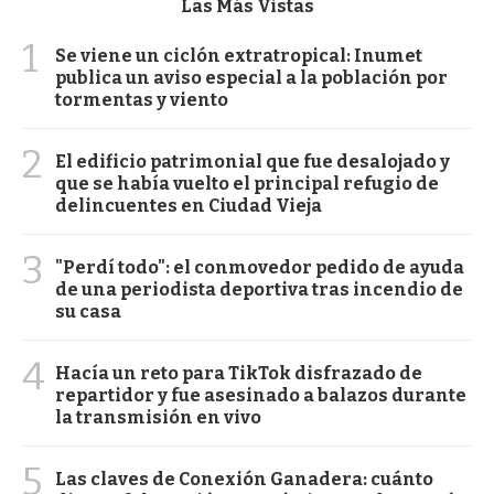
Las Más Vistas
1
Se viene un ciclón extratropical: Inumet
publica un aviso especial a la población por
tormentas y viento
2
El edificio patrimonial que fue desalojado y
que se había vuelto el principal refugio de
delincuentes en Ciudad Vieja
3
"Perdí todo": el conmovedor pedido de ayuda
de una periodista deportiva tras incendio de
su casa
4
Hacía un reto para TikTok disfrazado de
repartidor y fue asesinado a balazos durante
la transmisión en vivo
5
Las claves de Conexión Ganadera: cuánto