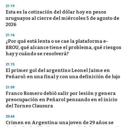
n
21:19
d
Esta es la cotización del dólar hoy en pesos
s
o
uruguayos al cierre del miércoles 5 de agosto de
f
2026
3
3
s
21:16
e
¿Por qué está lenta o se cae la plataforma e-
c
BROU, qué alcance tiene el problema, qué riesgos
o
n
hay y cuándo se resolverá?
d
s
21:15
El primer gol del argentino Leonel Jaime en
Peñarol: en una final y con una definición de lujo
21:09
Franco Romero debió salir por lesión y genera
preocupación en Peñarol pensando en el inicio
del Torneo Clausura
20:44
Crimen en Argentina: una joven de 29 años se