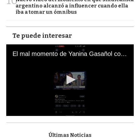
10
argentino alcanzó a influencer cuando ella
iba a tomar un ómnibus
Te puede interesar
El mal momento de Yanina Gasañol con un hincha argentino en "Subrayado"
0
s
e
c
Últimas Noticias
o