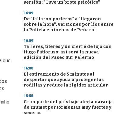
versión: "Tuve un brote psicótico"
16:09
De "faltaron porteros" a "llegaron
sobre la hora": versiones por líos entre
la Policía e hinchas de Peñarol
16:09
Talleres, títeres y un cierre de lujo con
Hugo Fattoruso: así será la nueva
edición del Paseo Sur Palermo
a que
16:00
El estiramiento de 5 minutos al
despertar que ayuda a proteger las
ndos
rodillas y reduce la rigidez articular
os.
15:55
ginho
Gran parte del país bajo alerta naranja
de Inumet por tormentas muy fuertes y
severas