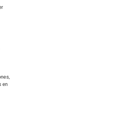
er
s
ones,
s en