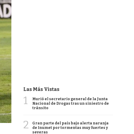
Las Más Vistas
1
Murió el secretario general de la Junta
Nacional de Drogas tras un siniestro de
tránsito
2
Gran parte del país bajo alerta naranja
de Inumet por tormentas muy fuertes y
severas