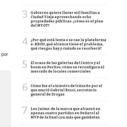
3
Gobierno quiere llevar mil familias a
Ciudad Vieja aprovechando ocho
propiedades públicas: ¿cómo es el plan
del MVOT?
4
¿Por qué está lenta o se cae la plataforma
e-BROU, qué alcance tiene el problema,
qué riesgos hay y cuándo se resolverá?
 por
5
El ocaso de las galerías del Centro y el
boom en Pocitos: cómo se reconfigura el
mercado de locales comerciales
6
Cómo fue el siniestro de tránsito por el
que murió Gabriel Rossi, secretario
general de Drogas
7
Leo Jaime: de la marca que alcanzó en
apenas cuatro partidos en Peñarol al
MVP de la final con más que gambetas