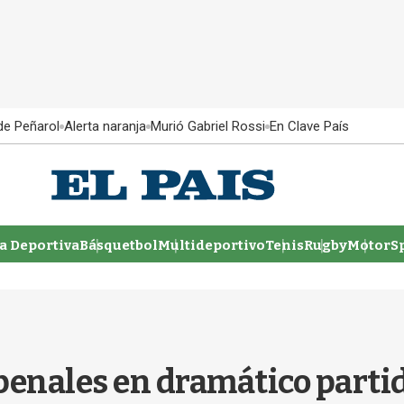
 de Peñarol
Alerta naranja
Murió Gabriel Rossi
En Clave País
 Deportiva
Básquetbol
Multideportivo
Tenis
Rugby
MotorSp
 penales en dramático parti