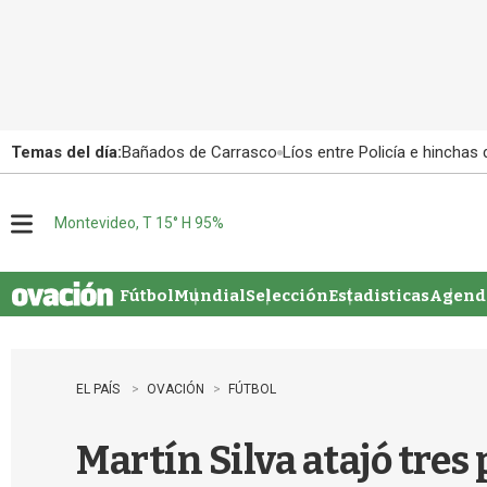
Temas del día:
Bañados de Carrasco
Líos entre Policía e hinchas
Montevideo, T 15° H 95%
M
e
n
u
Fútbol
Mundial
Selección
Estadisticas
Agenda
EL PAÍS
OVACIÓN
FÚTBOL
Martín Silva atajó tres