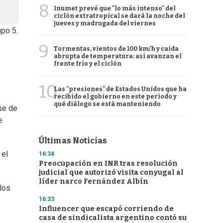
8
Inumet prevé que "lo más intenso" del
ciclón extratropical se dará la noche del
jueves y madrugada del viernes
upo 5.
9
Tormentas, vientos de 100 km/h y caída
abrupta de temperatura: así avanzan el
frente frío y el ciclón
10
Las "presiones" de Estados Unidos que ha
recibido el gobierno en este período y
qué diálogo se está manteniendo
se de
e
Últimas Noticias
 el
16:34
Preocupación en INR tras resolución
judicial que autorizó visita conyugal al
líder narco Fernández Albín
los
16:33
Influencer que escapó corriendo de
casa de sindicalista argentino contó su