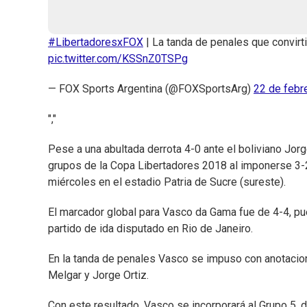
#LibertadoresxFOX
| La tanda de penales que convirti
pic.twitter.com/KSSnZ0TSPg
— FOX Sports Argentina (@FOXSportsArg)
22 de febr
","
Pese a una abultada derrota 4-0 ante el boliviano Jo
grupos de la Copa Libertadores 2018 al imponerse 3-2
miércoles en el estadio Patria de Sucre (sureste).
El marcador global para Vasco da Gama fue de 4-4, pu
partido de ida disputado en Rio de Janeiro.
En la tanda de penales Vasco se impuso con anotacion
Melgar y Jorge Ortiz.
Con este resultado, Vasco se incorporará al Grupo 5, d