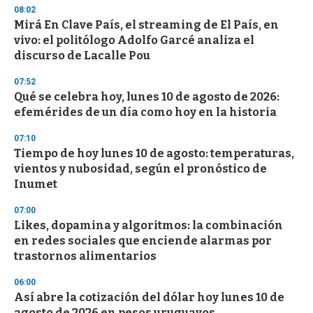
n
08:02
d
Mirá En Clave País, el streaming de El País, en
s
o
vivo: el politólogo Adolfo Garcé analiza el
f
discurso de Lacalle Pou
3
3
s
07:52
e
Qué se celebra hoy, lunes 10 de agosto de 2026:
c
efemérides de un día como hoy en la historia
o
n
d
07:10
s
Tiempo de hoy lunes 10 de agosto: temperaturas,
vientos y nubosidad, según el pronóstico de
Inumet
07:00
Likes, dopamina y algoritmos: la combinación
en redes sociales que enciende alarmas por
trastornos alimentarios
06:00
Así abre la cotización del dólar hoy lunes 10 de
agosto de 2026 en pesos uruguayos