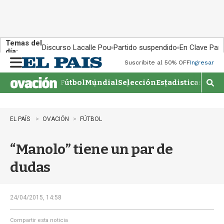
Temas del
Discurso Lacalle Pou
Partido suspendido
En Clave País
día:
Suscribite al 50% OFF
Ingresar
M
e
Fútbol
Mundial
Selección
Estadisticas
Agen
n
M
u
o
s
t
EL PAÍS
OVACIÓN
FÚTBOL
r
a
“Manolo” tiene un par de
r
b
dudas
�
s
q
u
24/04/2015, 14:58
e
d
Compartir esta noticia