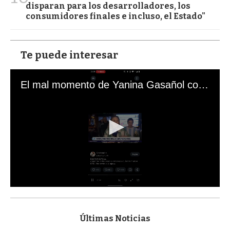
disparan para los desarrolladores, los
consumidores finales e incluso, el Estado"
Te puede interesar
El mal momento de Yanina Gasañol con un hincha argentino en "Subrayado"
0
s
e
c
Últimas Noticias
o