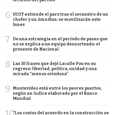
6
UCOT extiende el paro tras el secuestro de un
chofer y un ómnibus: se movilizarán este
lunes
7
De una estrategia en el período de pases que
no se explica a un equipo desnorteado: el
presente de Nacional
8
Las 10 frases que dejó Lacalle Pou en su
regreso: libertad, política, unidad y una
mirada “menos ortodoxa”
9
Montevideo está entre los peores puertos,
según un índice elaborado por el Banco
Mundial
10
"Los costos del acuerdo en la construcción se