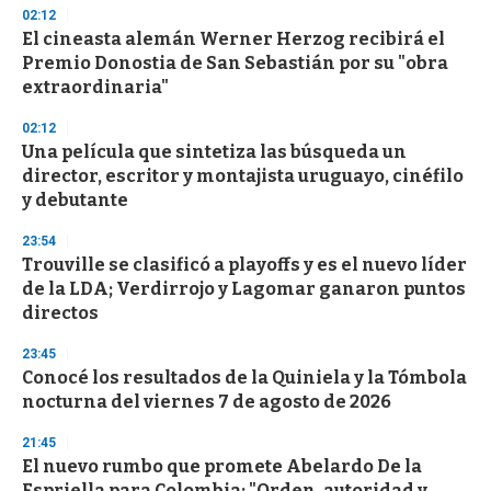
n
02:12
d
El cineasta alemán Werner Herzog recibirá el
s
o
Premio Donostia de San Sebastián por su "obra
f
extraordinaria"
3
3
s
02:12
e
Una película que sintetiza las búsqueda un
c
director, escritor y montajista uruguayo, cinéfilo
o
n
y debutante
d
s
23:54
Trouville se clasificó a playoffs y es el nuevo líder
de la LDA; Verdirrojo y Lagomar ganaron puntos
directos
23:45
Conocé los resultados de la Quiniela y la Tómbola
nocturna del viernes 7 de agosto de 2026
21:45
El nuevo rumbo que promete Abelardo De la
Espriella para Colombia: "Orden, autoridad y