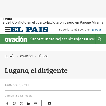
Tema
s del
Conflicto en el puerto
Explotaron cajero en Parque Miramar
día:
Suscribite al 50% OFF
Ingresar
M
e
Fútbol
Mundial
Selección
Estadisticas
Agen
n
M
u
o
s
t
EL PAÍS
OVACIÓN
FÚTBOL
r
a
Lugano, el dirigente
r
b
�
s
15/02/2018, 22:14
q
u
Compartir esta noticia
e
F
W
T
L
E
d