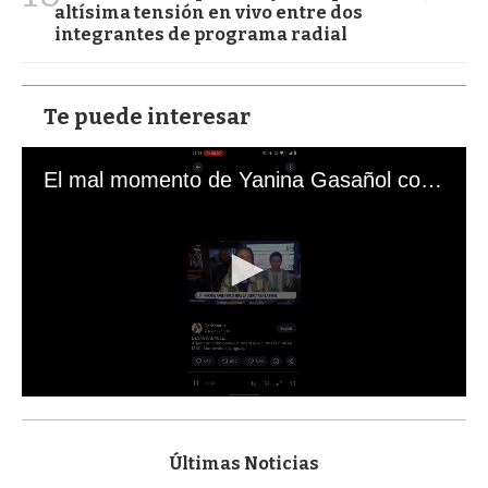
altísima tensión en vivo entre dos
integrantes de programa radial
Te puede interesar
El mal momento de Yanina Gasañol con un hincha argentino en "Subrayado"
0
s
e
c
Últimas Noticias
o