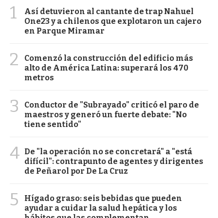
1
Así detuvieron al cantante de trap Nahuel
One23 y a chilenos que explotaron un cajero
en Parque Miramar
2
Comenzó la construcción del edificio más
alto de América Latina: superará los 470
metros
3
Conductor de "Subrayado" criticó el paro de
maestros y generó un fuerte debate: "No
tiene sentido"
4
De "la operación no se concretará" a "está
difícil": contrapunto de agentes y dirigentes
de Peñarol por De La Cruz
5
Hígado graso: seis bebidas que pueden
ayudar a cuidar la salud hepática y los
hábitos que las complementan