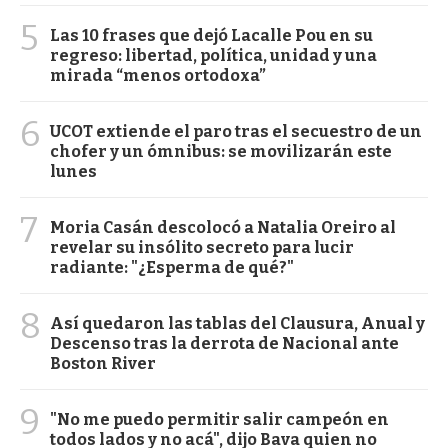
5
Las 10 frases que dejó Lacalle Pou en su
regreso: libertad, política, unidad y una
mirada “menos ortodoxa”
6
UCOT extiende el paro tras el secuestro de un
chofer y un ómnibus: se movilizarán este
lunes
7
Moria Casán descolocó a Natalia Oreiro al
revelar su insólito secreto para lucir
radiante: "¿Esperma de qué?"
8
Así quedaron las tablas del Clausura, Anual y
Descenso tras la derrota de Nacional ante
Boston River
9
"No me puedo permitir salir campeón en
todos lados y no acá", dijo Bava quien no