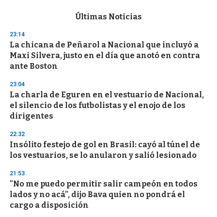
e
c
Últimas Noticias
o
n
23:14
d
La chicana de Peñarol a Nacional que incluyó a
s
o
Maxi Silvera, justo en el día que anotó en contra
f
ante Boston
3
3
s
23:04
e
La charla de Eguren en el vestuario de Nacional,
c
el silencio de los futbolistas y el enojo de los
o
n
dirigentes
d
s
22:32
Insólito festejo de gol en Brasil: cayó al túnel de
los vestuarios, se lo anularon y salió lesionado
21:53
"No me puedo permitir salir campeón en todos
lados y no acá", dijo Bava quien no pondrá el
cargo a disposición