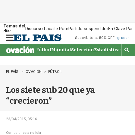
Temas del
Discurso Lacalle Pou
Partido suspendido
En Clave País
día:
Suscribite al 50% OFF
Ingresar
M
e
Fútbol
Mundial
Selección
Estadisticas
Agen
n
M
u
o
s
t
EL PAÍS
OVACIÓN
FÚTBOL
r
a
Los siete sub 20 que ya
r
b
“crecieron”
�
s
q
u
23/04/2015, 05:16
e
d
Compartir esta noticia