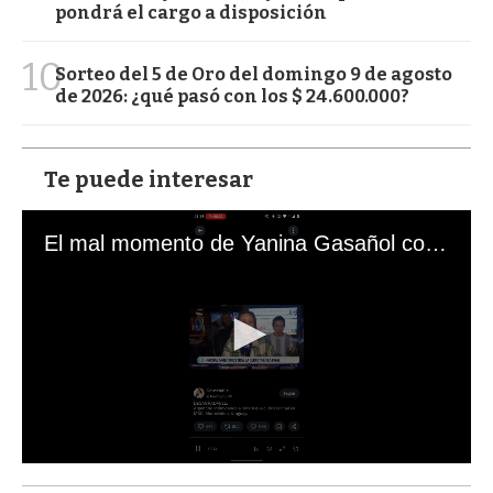
pondrá el cargo a disposición
10
Sorteo del 5 de Oro del domingo 9 de agosto
de 2026: ¿qué pasó con los $ 24.600.000?
Te puede interesar
El mal momento de Yanina Gasañol con un hincha argentino en "Subrayado"
0
s