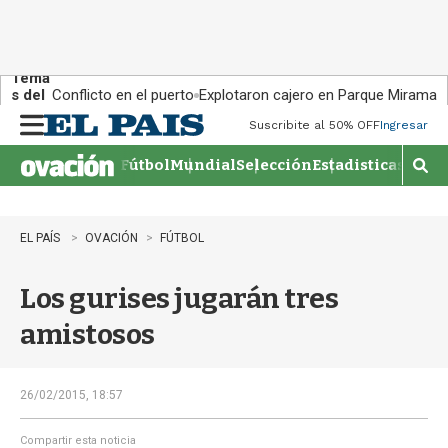
Tema
s del
Conflicto en el puerto
Explotaron cajero en Parque Miramar
día:
Suscribite al 50% OFF
Ingresar
M
e
Fútbol
Mundial
Selección
Estadisticas
Agen
n
M
u
o
s
t
EL PAÍS
OVACIÓN
FÚTBOL
r
a
Los gurises jugarán tres
r
b
amistosos
�
s
q
u
26/02/2015, 18:57
e
d
Compartir esta noticia