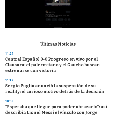
0
s
e
c
Últimas Noticias
o
n
11:29
d
Central Español 0-0 Progreso en vivo por el
s
o
Clausura: el palermitano y el Gaucho buscan
f
estrenarse con victoria
3
3
s
11:19
e
Sergio Puglia anunció la suspensión de su
c
reality: el curioso motivo detrás de la decisión
o
n
d
10:58
s
"Esperaba que llegue para poder abrazarlo": así
describía Lionel Messi el vínculo con Jorge