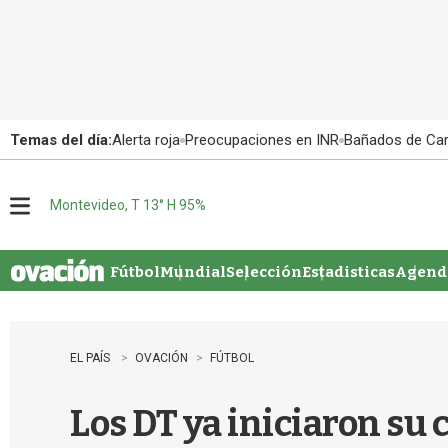
Temas del día:
Alerta roja
Preocupaciones en INR
Bañados de Ca
Montevideo, T 13° H 95%
M
e
n
u
Fútbol
Mundial
Selección
Estadisticas
Agenda
EL PAÍS
OVACIÓN
FÚTBOL
Los DT ya iniciaron su 