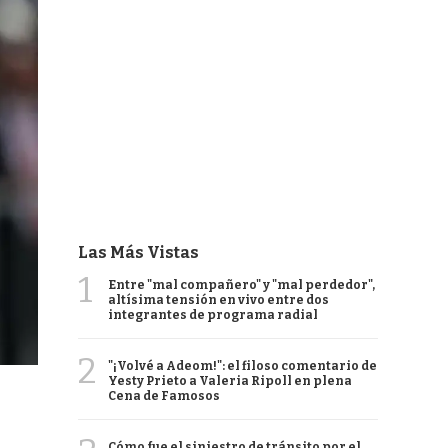
Las Más Vistas
1
Entre "mal compañero" y "mal perdedor",
altísima tensión en vivo entre dos
integrantes de programa radial
2
"¡Volvé a Adeom!": el filoso comentario de
Yesty Prieto a Valeria Ripoll en plena
Cena de Famosos
Cómo fue el siniestro de tránsito por el