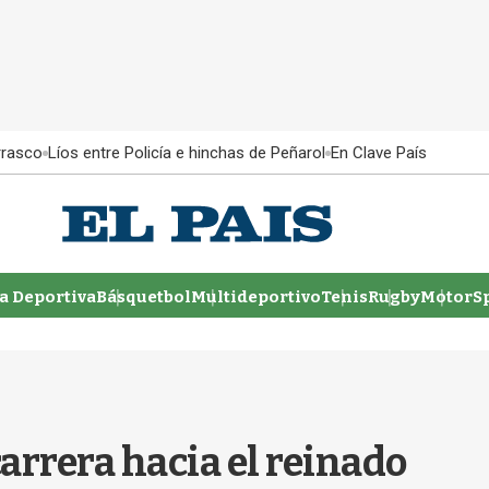
rrasco
Líos entre Policía e hinchas de Peñarol
En Clave País
 Deportiva
Básquetbol
Multideportivo
Tenis
Rugby
MotorSp
carrera hacia el reinado