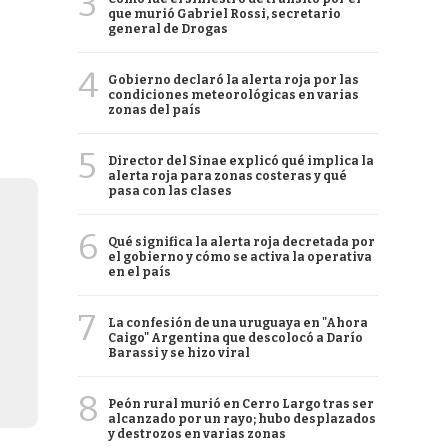
3
que murió Gabriel Rossi, secretario
general de Drogas
4
Gobierno declaró la alerta roja por las
condiciones meteorológicas en varias
zonas del país
5
Director del Sinae explicó qué implica la
alerta roja para zonas costeras y qué
pasa con las clases
6
Qué significa la alerta roja decretada por
el gobierno y cómo se activa la operativa
en el país
7
La confesión de una uruguaya en "Ahora
Caigo" Argentina que descolocó a Darío
Barassi y se hizo viral
8
Peón rural murió en Cerro Largo tras ser
alcanzado por un rayo; hubo desplazados
y destrozos en varias zonas