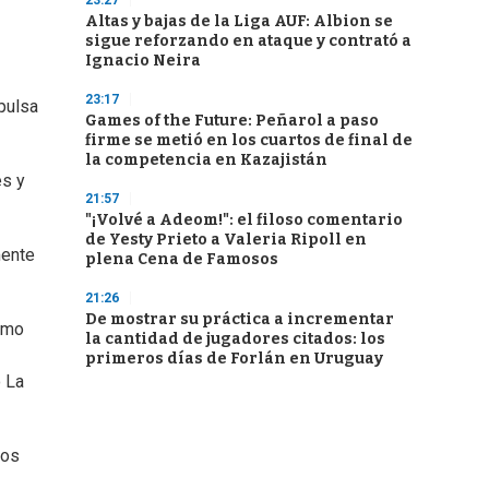
23:27
Altas y bajas de la Liga AUF: Albion se
sigue reforzando en ataque y contrató a
Ignacio Neira
23:17
pulsa
Games of the Future: Peñarol a paso
firme se metió en los cuartos de final de
la competencia en Kazajistán
es y
21:57
"¡Volvé a Adeom!": el filoso comentario
de Yesty Prieto a Valeria Ripoll en
mente
plena Cena de Famosos
21:26
De mostrar su práctica a incrementar
ermo
la cantidad de jugadores citados: los
primeros días de Forlán en Uruguay
o La
nos