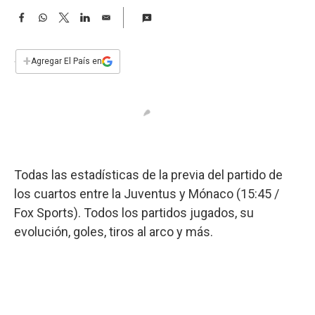
a
F
W
T
L
E
a
h
w
i
m
c
a
i
n
a
e
t
t
k
i
+
Agregar El País en
b
s
t
e
l
o
A
e
d
o
p
r
I
k
p
n
Todas las estadísticas de la previa del partido de
los cuartos entre la Juventus y Mónaco (15:45 /
Fox Sports). Todos los partidos jugados, su
evolución, goles, tiros al arco y más.