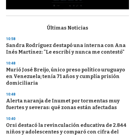
0
s
e
c
Últimas Noticias
o
n
10:58
d
Sandra Rodríguez destapó una interna con Ana
s
o
Inés Martínez: "Le escribí y nunca me contestó"
f
3
10:48
3
s
Murió José Breijo, único preso político uruguayo
e
en Venezuela; tenía 71 años y cumplía prisión
c
domiciliaria
o
n
d
10:48
s
Alerta naranja de Inumet por tormentas muy
fuertes y severas: qué zonas están afectadas
10:40
Orsi destacó la revinculación educativa de 2.844
niños y adolescentes y comparó con cifra del