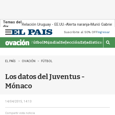
Temas del
Relación Uruguay - EE.UU.
Alerta naranja
Murió Gabriel 
día:
Suscribite al 50% OFF
Ingresar
M
e
Fútbol
Mundial
Selección
Estadisticas
Agen
n
M
u
o
s
t
EL PAÍS
OVACIÓN
FÚTBOL
r
a
Los datos del Juventus -
r
b
Mónaco
�
s
q
u
14/04/2015, 14:13
e
d
Compartir esta noticia