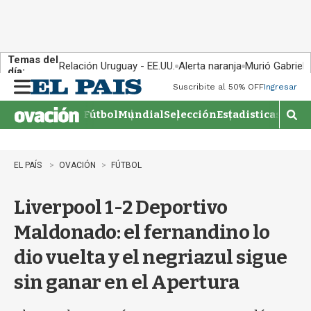
Temas del
Relación Uruguay - EE.UU.
Alerta naranja
Murió Gabriel 
día:
Suscribite al 50% OFF
Ingresar
M
e
Fútbol
Mundial
Selección
Estadisticas
Agen
n
M
u
o
s
t
EL PAÍS
OVACIÓN
FÚTBOL
r
a
Liverpool 1-2 Deportivo
r
b
Maldonado: el fernandino lo
�
s
dio vuelta y el negriazul sigue
q
u
sin ganar en el Apertura
e
d