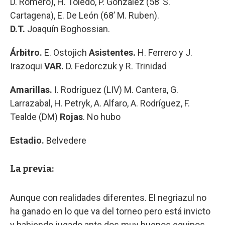
D. Romero), H. Toledo, P. González (58’ S.
Cartagena), E. De León (68’ M. Ruben).
D.T.
Joaquín Boghossian.
Árbitro.
E. Ostojich
Asistentes.
H. Ferrero y J.
Irazoqui
VAR.
D. Fedorczuk y R. Trinidad
Amarillas.
I. Rodríguez (LIV) M. Cantera, G.
Larrazabal, H. Petryk, A. Alfaro, A. Rodríguez, F.
Tealde (DM)
Rojas
. No hubo
Estadio.
Belvedere
La previa:
Aunque con realidades diferentes. El negriazul no
ha ganado en lo que va del torneo pero está invicto
y habiendo jugado ante dos muy buenos equipos.