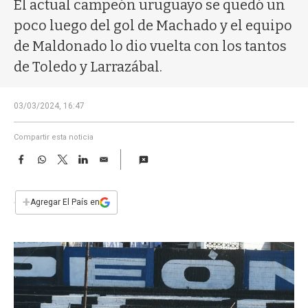
a
El actual campeón uruguayo se quedó un
poco luego del gol de Machado y el equipo
de Maldonado lo dio vuelta con los tantos
de Toledo y Larrazábal.
03/03/2024, 16:47
Compartir esta noticia
F
W
T
L
E
a
h
w
i
m
c
a
i
n
a
e
t
t
k
i
+
Agregar El País en
b
s
t
e
l
o
A
e
d
o
p
r
I
k
p
n