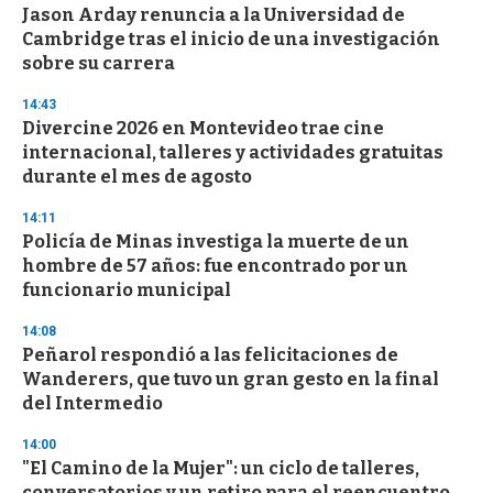
Jason Arday renuncia a la Universidad de
s
o
Cambridge tras el inicio de una investigación
f
sobre su carrera
3
3
s
14:43
e
Divercine 2026 en Montevideo trae cine
c
internacional, talleres y actividades gratuitas
o
n
durante el mes de agosto
d
s
14:11
Policía de Minas investiga la muerte de un
hombre de 57 años: fue encontrado por un
funcionario municipal
14:08
Peñarol respondió a las felicitaciones de
Wanderers, que tuvo un gran gesto en la final
del Intermedio
14:00
"El Camino de la Mujer": un ciclo de talleres,
conversatorios y un retiro para el reencuentro