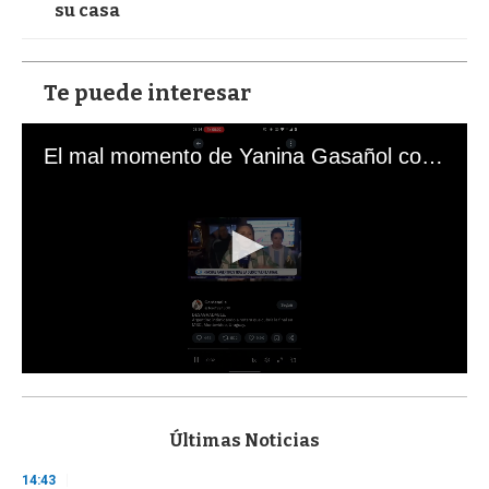
su casa
Te puede interesar
El mal momento de Yanina Gasañol con un hincha argentino en "Subrayado"
0
s
e
c
Últimas Noticias
o
n
14:43
d