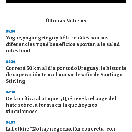
0
s
e
c
Últimas Noticias
o
n
05:00
d
Yogur, yogur griego y kéfir: cuáles son sus
s
o
diferencias y qué beneficios aportan a la salud
f
intestinal
3
3
s
04:30
e
Correrá 50 km al día por todo Uruguay: la historia
c
de superación tras el nuevo desafío de Santiago
o
n
Stirling
d
s
04:30
De la crítica al ataque: ¿Qué revela el auge del
hate sobre la forma en la que hoy nos
vinculamos?
04:03
Lubetkin: "No hay negociación concreta" con