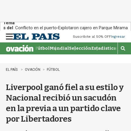
Tema
s del
Conflicto en el puerto
Explotaron cajero en Parque Miramar
día:
Suscribite al 50% OFF
Ingresar
M
e
Fútbol
Mundial
Selección
Estadisticas
Agen
n
M
u
o
s
t
EL PAÍS
OVACIÓN
FÚTBOL
r
a
Liverpool ganó fiel a su estilo y
r
b
Nacional recibió un sacudón
�
s
en la previa a un partido clave
q
u
por Libertadores
e
d