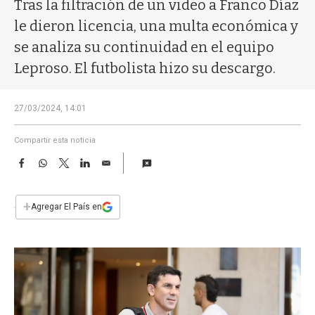
a
Tras la filtración de un video a Franco Díaz
le dieron licencia, una multa económica y
se analiza su continuidad en el equipo
Leproso. El futbolista hizo su descargo.
27/03/2024, 14:01
Compartir esta noticia
F
W
T
L
E
a
h
w
i
m
c
a
i
n
a
e
t
t
k
i
+
Agregar El País en
b
s
t
e
l
o
A
e
d
o
p
r
I
k
p
n