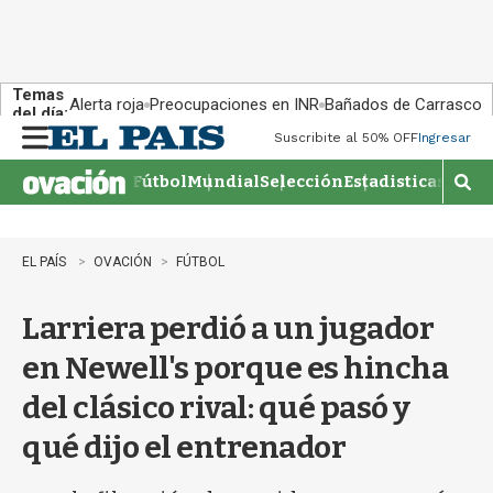
Temas
Alerta roja
Preocupaciones en INR
Bañados de Carrasco
del día:
Suscribite al 50% OFF
Ingresar
M
e
Fútbol
Mundial
Selección
Estadisticas
Agen
n
M
u
o
s
t
EL PAÍS
OVACIÓN
FÚTBOL
r
a
Larriera perdió a un jugador
r
b
en Newell's porque es hincha
�
s
del clásico rival: qué pasó y
q
u
qué dijo el entrenador
e
d