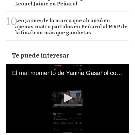
Leonel Jaime en Peñarol
10
Leo Jaime: de la marca que alcanzó en
apenas cuatro partidos en Peñarol al MVP de
la final con más que gambetas
Te puede interesar
El mal momento de Yanina Gasañol con un hincha argentino en "Subrayado"
0