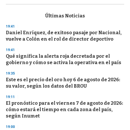
s
e
c
Últimas Noticias
o
n
19:41
d
Daniel Enríquez, de exitoso pasaje por Nacional,
s
o
vuelve a Colón en el rol de director deportivo
f
3
19:41
3
s
Qué significa la alerta roja decretada por el
e
gobierno y cómo se activa la operativa en el país
c
o
19:35
n
d
Este es el precio del oro hoy 6 de agosto de 2026:
s
su valor, según los datos del BROU
19:11
El pronóstico para el viernes 7 de agosto de 2026:
cómo estará el tiempo en cada zona del país,
según Inumet
19:00