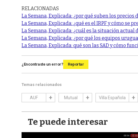
RELACIONADAS
La Semana, Explicada: ¿por qué suben los precios d
La Semana, Explicada: ¿qué es el IRPF y cómo se pr
La Semana, Explicada: ¿cuál es la situación actual
La Semana, Explicada: ¿por qué los equipos urugua
La Semana, Explicada: qué son las SAD y cómo func
¿Encontraste un error?
Reportar
Temas relacionados
AUF
Mutual
Villa Española
Te puede interesar