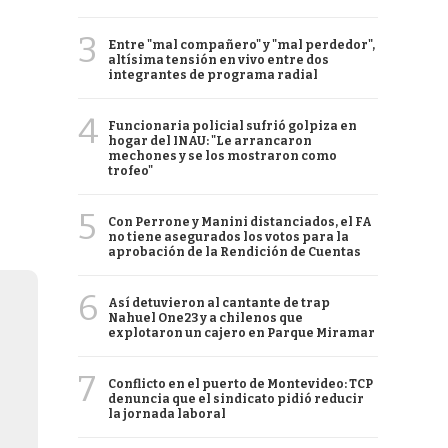
3
Entre "mal compañero" y "mal perdedor",
altísima tensión en vivo entre dos
integrantes de programa radial
4
Funcionaria policial sufrió golpiza en
hogar del INAU: "Le arrancaron
mechones y se los mostraron como
trofeo"
5
Con Perrone y Manini distanciados, el FA
no tiene asegurados los votos para la
aprobación de la Rendición de Cuentas
6
Así detuvieron al cantante de trap
Nahuel One23 y a chilenos que
explotaron un cajero en Parque Miramar
7
Conflicto en el puerto de Montevideo: TCP
denuncia que el sindicato pidió reducir
la jornada laboral