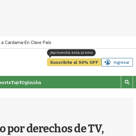
 a Cardama
En Clave País
Suscribite al 50% OFF
Ingresar
orts
Turf
Opinión
M
o
s
t
r
a
r
to por derechos de TV,
b
�