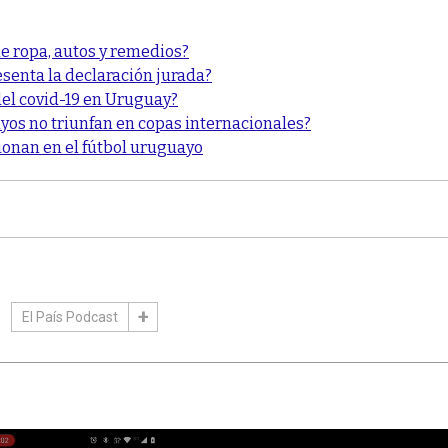
e ropa, autos y remedios?
esenta la declaración jurada?
 del covid-19 en Uruguay?
yos no triunfan en copas internacionales?
ionan en el fútbol uruguayo
El País Podcast