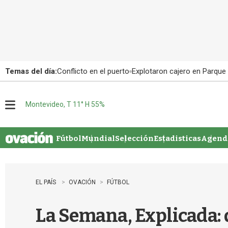
Temas del día:
Conflicto en el puerto
Explotaron cajero en Parque
Montevideo, T 11° H 55%
M
e
n
u
Fútbol
Mundial
Selección
Estadisticas
Agenda
EL PAÍS
OVACIÓN
FÚTBOL
La Semana, Explicada: d