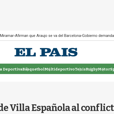
 Miramar
Afirman que Araujo se va del Barcelona
Gobierno demanda
 Deportiva
Básquetbol
Multideportivo
Tenis
Rugby
MotorSp
e Villa Española al conflic