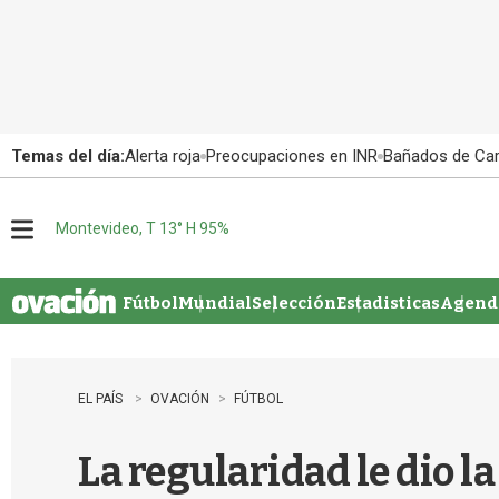
Temas del día:
Alerta roja
Preocupaciones en INR
Bañados de Ca
Montevideo, T 13° H 95%
M
e
n
u
Fútbol
Mundial
Selección
Estadisticas
Agenda
EL PAÍS
OVACIÓN
FÚTBOL
La regularidad le dio l