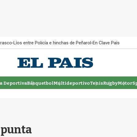
rrasco
Líos entre Policía e hinchas de Peñarol
En Clave País
 Deportiva
Básquetbol
Multideportivo
Tenis
Rugby
MotorSp
a punta