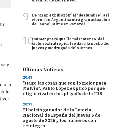
discurso de Lacalle Pou
9
De “gran exhibición” al “deslumbre”: así
vieron en Argentina otra gran actuación
tre
de Leonel Jaime en Peñarol
10
Inumet prevé que "lo más intenso" del
ciclón extratropical se dará la noche del
s
jueves y madrugada del viernes
ima y
Últimas Noticias
20:43
"Hago las cosas que son lo mejor para
ó a la
Malvín": Pablo López explicó por qué
mente
eligió rival en los playoffs de la LUB
River
20:33
El boleto ganador de la Lotería
Nacional de España del jueves 6 de
agosto de 2026 y los números con
reintegro