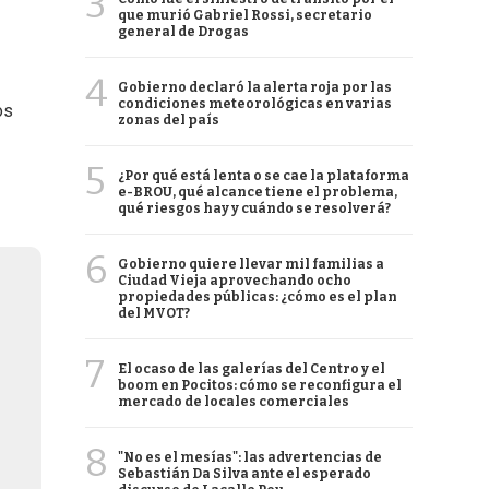
3
que murió Gabriel Rossi, secretario
general de Drogas
4
Gobierno declaró la alerta roja por las
condiciones meteorológicas en varias
os
zonas del país
5
¿Por qué está lenta o se cae la plataforma
e-BROU, qué alcance tiene el problema,
qué riesgos hay y cuándo se resolverá?
6
Gobierno quiere llevar mil familias a
Ciudad Vieja aprovechando ocho
propiedades públicas: ¿cómo es el plan
del MVOT?
7
El ocaso de las galerías del Centro y el
boom en Pocitos: cómo se reconfigura el
mercado de locales comerciales
8
"No es el mesías": las advertencias de
Sebastián Da Silva ante el esperado