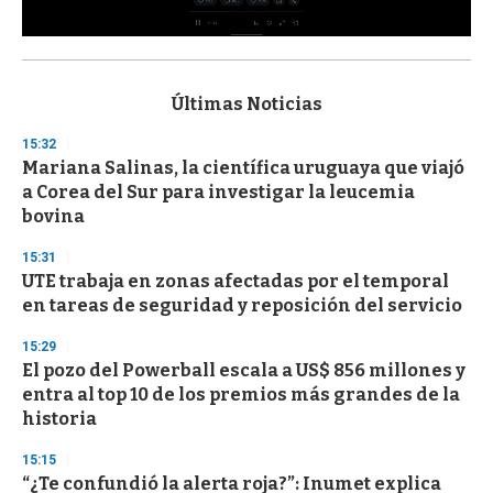
0
s
e
c
Últimas Noticias
o
n
15:32
d
Mariana Salinas, la científica uruguaya que viajó
s
o
a Corea del Sur para investigar la leucemia
f
bovina
3
3
s
15:31
e
UTE trabaja en zonas afectadas por el temporal
c
en tareas de seguridad y reposición del servicio
o
n
d
15:29
s
El pozo del Powerball escala a US$ 856 millones y
entra al top 10 de los premios más grandes de la
historia
15:15
“¿Te confundió la alerta roja?”: Inumet explica