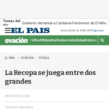
Temas del
Gobierno demanda a Cardama
Fenómeno de El Niño
día:
Suscribite al 50% OFF
Ingresar
M
e
Fútbol
Mundial
Selección
Estadisticas
Agen
n
M
u
o
s
t
EL PAÍS
OVACIÓN
FÚTBOL
r
a
La Recopa se juega entre dos
r
b
grandes
�
s
q
u
08/02/2018, 22:09
e
d
Compartir esta noticia