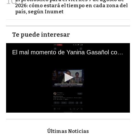
10
2026: cómo estará el tiempo en cada zona del
país, según Inumet
Te puede interesar
El mal momento de Yanina Gasañol con un hincha argentino en "Subrayado"
0
s
e
c
Últimas Noticias
o