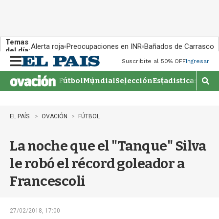
Temas
Alerta roja
Preocupaciones en INR
Bañados de Carrasco
del día:
Suscribite al 50% OFF
Ingresar
M
e
Fútbol
Mundial
Selección
Estadisticas
Agen
n
M
u
o
s
t
EL PAÍS
OVACIÓN
FÚTBOL
r
a
La noche que el "Tanque" Silva
r
b
le robó el récord goleador a
�
s
Francescoli
q
u
e
d
27/02/2018, 17:00