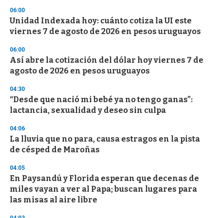
n
06:00
d
Unidad Indexada hoy: cuánto cotiza la UI este
s
o
viernes 7 de agosto de 2026 en pesos uruguayos
f
3
06:00
3
s
Así abre la cotización del dólar hoy viernes 7 de
e
agosto de 2026 en pesos uruguayos
c
o
04:30
n
d
“Desde que nació mi bebé ya no tengo ganas”:
s
lactancia, sexualidad y deseo sin culpa
04:06
La lluvia que no para, causa estragos en la pista
de césped de Maroñas
04:05
En Paysandú y Florida esperan que decenas de
miles vayan a ver al Papa; buscan lugares para
las misas al aire libre