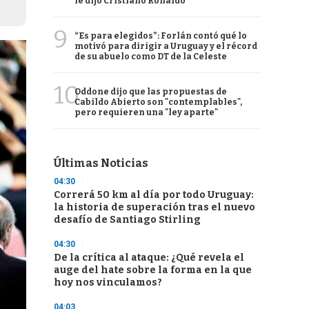
le dijo Cristiano Ronaldo
9
“Es para elegidos”: Forlán contó qué lo
motivó para dirigir a Uruguay y el récord
de su abuelo como DT de la Celeste
10
Oddone dijo que las propuestas de
Cabildo Abierto son "contemplables",
pero requieren una "ley aparte"
Últimas Noticias
04:30
Correrá 50 km al día por todo Uruguay:
la historia de superación tras el nuevo
desafío de Santiago Stirling
04:30
De la crítica al ataque: ¿Qué revela el
auge del hate sobre la forma en la que
hoy nos vinculamos?
04:03