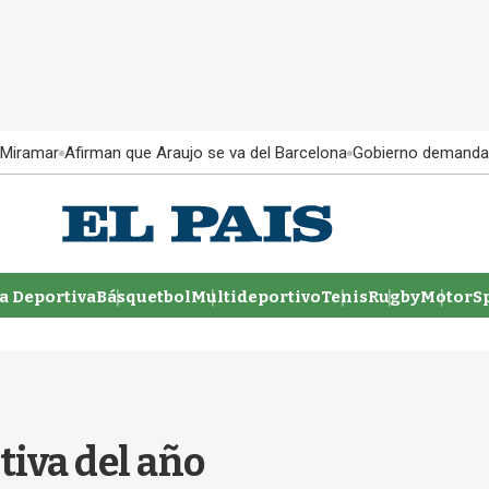
 Miramar
Afirman que Araujo se va del Barcelona
Gobierno demanda
 Deportiva
Básquetbol
Multideportivo
Tenis
Rugby
MotorSp
iva del año