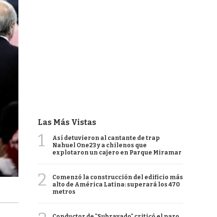
Las Más Vistas
1
Así detuvieron al cantante de trap
Nahuel One23 y a chilenos que
explotaron un cajero en Parque Miramar
2
Comenzó la construcción del edificio más
alto de América Latina: superará los 470
metros
Conductor de "Subrayado" criticó el paro