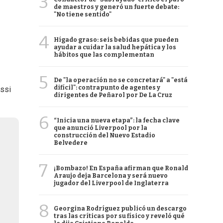
3
de maestros y generó un fuerte debate:
"No tiene sentido"
4
Hígado graso: seis bebidas que pueden
ayudar a cuidar la salud hepática y los
hábitos que las complementan
5
De "la operación no se concretará" a "está
difícil": contrapunto de agentes y
essi
dirigentes de Peñarol por De La Cruz
6
“Inicia una nueva etapa”: la fecha clave
que anunció Liverpool por la
construcción del Nuevo Estadio
Belvedere
7
¡Bombazo! En España afirman que Ronald
Araujo deja Barcelona y será nuevo
jugador del Liverpool de Inglaterra
8
Georgina Rodríguez publicó un descargo
tras las críticas por su físico y reveló qué