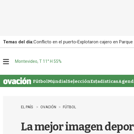
Temas del día:
Conflicto en el puerto
Explotaron cajero en Parque
Montevideo, T 11° H 55%
M
e
n
u
Fútbol
Mundial
Selección
Estadisticas
Agenda
EL PAÍS
OVACIÓN
FÚTBOL
La mejor imagen deport