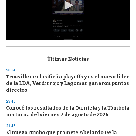
0
s
e
c
Últimas Noticias
o
n
23:54
d
Trouville se clasificó a playoffs y es el nuevo líder
s
o
de la LDA; Verdirrojo y Lagomar ganaron puntos
f
directos
3
3
s
23:45
e
Conocé los resultados de la Quiniela y la Tómbola
c
nocturna del viernes 7 de agosto de 2026
o
n
d
21:45
s
El nuevo rumbo que promete Abelardo De la