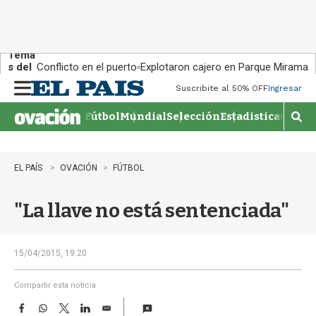
Tema
s del
Conflicto en el puerto
Explotaron cajero en Parque Miramar
día:
Suscribite al 50% OFF
Ingresar
M
e
Fútbol
Mundial
Selección
Estadisticas
Agen
n
M
u
o
s
t
EL PAÍS
OVACIÓN
FÚTBOL
r
a
"La llave no está sentenciada"
r
b
�
s
15/04/2015, 19:20
q
u
Compartir esta noticia
e
F
W
T
L
E
d