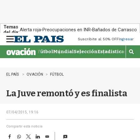
Temas
Alerta roja
Preocupaciones en INR
Bañados de Carrasco
del día:
Suscribite al 50% OFF
Ingresar
M
e
Fútbol
Mundial
Selección
Estadisticas
Agen
n
M
u
o
s
t
EL PAÍS
OVACIÓN
FÚTBOL
r
a
La Juve remontó y es finalista
r
b
�
s
07/04/2015, 19:16
q
u
Compartir esta noticia
e
F
W
T
L
E
d