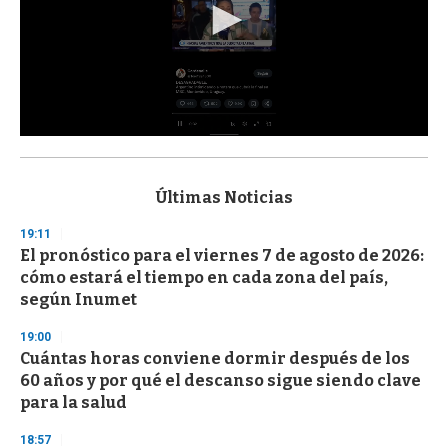
0
s
e
c
Últimas Noticias
o
n
19:11
d
El pronóstico para el viernes 7 de agosto de 2026:
s
o
cómo estará el tiempo en cada zona del país,
f
según Inumet
3
3
s
19:00
e
Cuántas horas conviene dormir después de los
c
60 años y por qué el descanso sigue siendo clave
o
n
para la salud
d
s
18:57