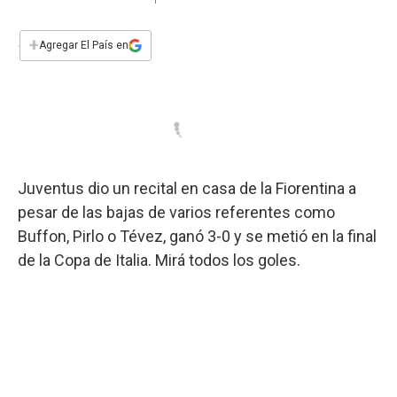
a
h
w
i
m
a
c
a
i
n
a
e
t
t
k
i
+
Agregar El País en
b
s
t
e
l
o
A
e
d
o
p
r
I
k
p
n
Juventus dio un recital en casa de la Fiorentina a
pesar de las bajas de varios referentes como
Buffon, Pirlo o Tévez, ganó 3-0 y se metió en la final
de la Copa de Italia. Mirá todos los goles.