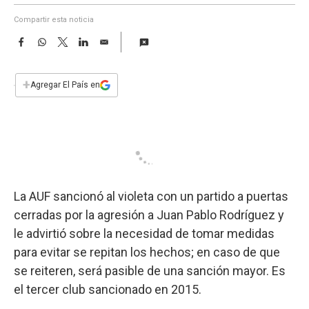
a
Compartir esta noticia
F
W
T
L
E
a
h
w
i
m
c
a
i
n
a
e
t
t
k
i
+
Agregar El País en
b
s
t
e
l
o
A
e
d
o
p
r
I
k
p
n
La AUF sancionó al violeta con un partido a puertas
cerradas por la agresión a Juan Pablo Rodríguez y
le advirtió sobre la necesidad de tomar medidas
para evitar se repitan los hechos; en caso de que
se reiteren, será pasible de una sanción mayor. Es
el tercer club sancionado en 2015.