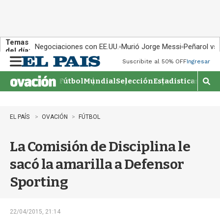
Temas
Negociaciones con EE.UU.
Murió Jorge Messi
Peñarol vs
del día:
Suscribite al 50% OFF
Ingresar
M
e
Fútbol
Mundial
Selección
Estadisticas
Agen
n
M
u
o
s
t
EL PAÍS
OVACIÓN
FÚTBOL
r
a
La Comisión de Disciplina le
r
b
sacó la amarilla a Defensor
�
s
Sporting
q
u
e
d
22/04/2015, 21:14