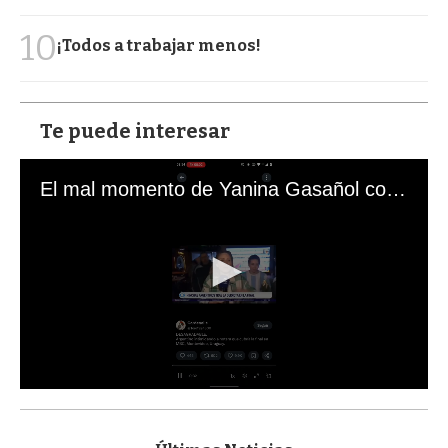
10
¡Todos a trabajar menos!
Te puede interesar
El mal momento de Yanina Gasañol con un hincha argentino en "Subrayado"
0
s
e
c