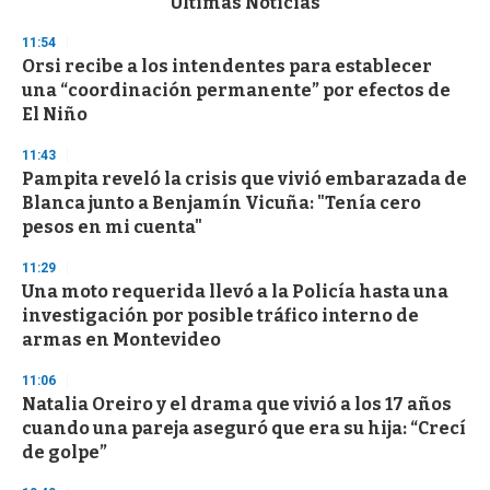
Últimas Noticias
o
n
11:54
d
Orsi recibe a los intendentes para establecer
s
o
una “coordinación permanente” por efectos de
f
El Niño
3
3
s
11:43
e
Pampita reveló la crisis que vivió embarazada de
c
Blanca junto a Benjamín Vicuña: "Tenía cero
o
n
pesos en mi cuenta"
d
s
11:29
Una moto requerida llevó a la Policía hasta una
investigación por posible tráfico interno de
armas en Montevideo
11:06
Natalia Oreiro y el drama que vivió a los 17 años
cuando una pareja aseguró que era su hija: “Crecí
de golpe”