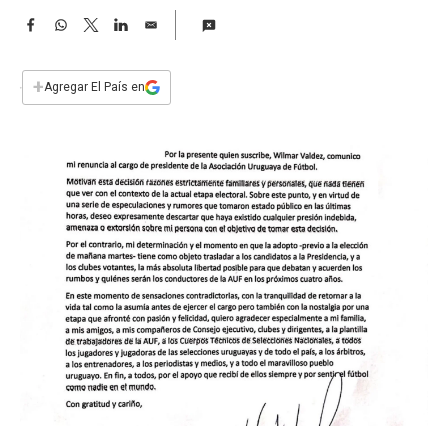
a
F
W
T
L
E
a
h
w
i
m
c
a
i
n
a
e
t
t
k
i
+
Agregar El País en
b
s
t
e
l
o
A
e
d
o
p
r
I
k
p
n