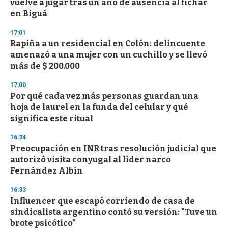
vuelve a jugar tras un año de ausencia al fichar
o
n
en Biguá
d
s
17:01
Rapiña a un residencial en Colón: delincuente
amenazó a una mujer con un cuchillo y se llevó
más de $ 200.000
17:00
Por qué cada vez más personas guardan una
hoja de laurel en la funda del celular y qué
significa este ritual
16:34
Preocupación en INR tras resolución judicial que
autorizó visita conyugal al líder narco
Fernández Albín
16:33
Influencer que escapó corriendo de casa de
sindicalista argentino contó su versión: "Tuve un
brote psicótico"