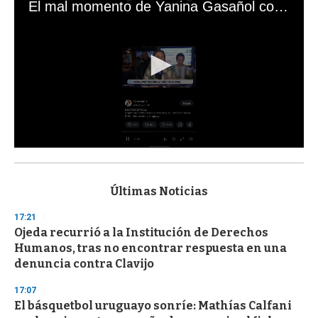
El mal momento de Yanina Gasañol con un hincha argentino en "Subrayado"
0
s
e
c
Últimas Noticias
o
n
17:21
d
Ojeda recurrió a la Institución de Derechos
s
o
Humanos, tras no encontrar respuesta en una
f
denuncia contra Clavijo
3
3
s
17:07
e
El básquetbol uruguayo sonríe: Mathías Calfani
c