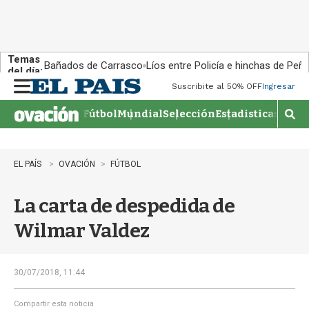
Temas
Bañados de Carrasco
Líos entre Policía e hinchas de Peña
del día:
Suscribite al 50% OFF
Ingresar
M
e
Fútbol
Mundial
Selección
Estadisticas
Agen
n
M
u
o
s
t
EL PAÍS
OVACIÓN
FÚTBOL
r
a
La carta de despedida de
r
b
Wilmar Valdez
�
s
q
u
30/07/2018, 11:44
e
d
Compartir esta noticia