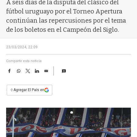
a
A seis días de la disputa del clásico del
fútbol uruguayo por el Torneo Apertura
continúan las repercusiones por el tema
de los boletos en el Campeón del Siglo.
23/03/2024, 22:09
Compartir esta noticia
F
W
T
L
E
a
h
w
i
m
c
a
i
n
a
e
t
t
k
i
+
Agregar El País en
b
s
t
e
l
o
A
e
d
o
p
r
I
k
p
n