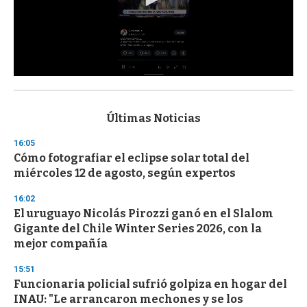
0
s
e
c
Últimas Noticias
o
n
16:05
d
Cómo fotografiar el eclipse solar total del
s
o
miércoles 12 de agosto, según expertos
f
3
16:02
3
s
El uruguayo Nicolás Pirozzi ganó en el Slalom
e
Gigante del Chile Winter Series 2026, con la
c
mejor compañía
o
n
d
15:51
s
Funcionaria policial sufrió golpiza en hogar del
INAU: "Le arrancaron mechones y se los