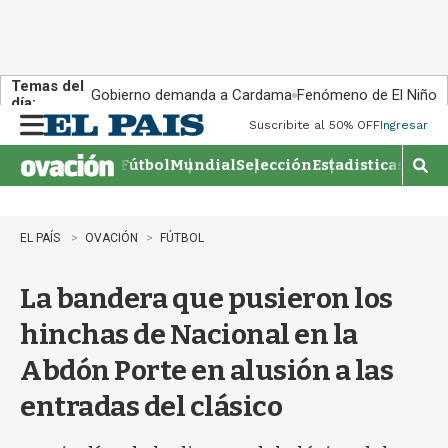
Temas del
Gobierno demanda a Cardama
Fenómeno de El Niño
día:
Suscribite al 50% OFF
Ingresar
M
e
Fútbol
Mundial
Selección
Estadisticas
Agen
n
M
u
o
s
t
EL PAÍS
OVACIÓN
FÚTBOL
r
a
La bandera que pusieron los
r
b
hinchas de Nacional en la
�
s
Abdón Porte en alusión a las
q
u
entradas del clásico
e
d