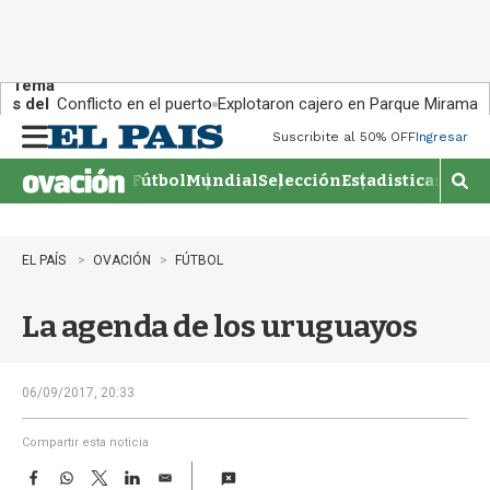
Tema
s del
Conflicto en el puerto
Explotaron cajero en Parque Miramar
día:
Suscribite al 50% OFF
Ingresar
M
e
Fútbol
Mundial
Selección
Estadisticas
Agen
n
M
u
o
s
t
EL PAÍS
OVACIÓN
FÚTBOL
r
a
La agenda de los uruguayos
r
b
�
s
06/09/2017, 20:33
q
u
Compartir esta noticia
e
F
W
T
L
E
d