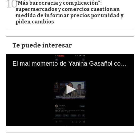
10
"Más burocracia y complicación":
supermercados y comercios cuestionan
medida de informar precios por unidad y
piden cambios
Te puede interesar
El mal momento de Yanina Gasañol con un hincha argentino en "Subrayado"
0
s
e