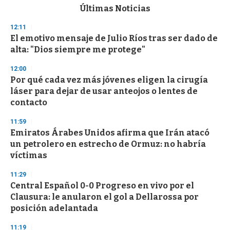
c
Últimas Noticias
o
n
12:11
d
El emotivo mensaje de Julio Ríos tras ser dado de
s
o
alta: "Dios siempre me protege"
f
3
12:00
3
s
Por qué cada vez más jóvenes eligen la cirugía
e
láser para dejar de usar anteojos o lentes de
c
contacto
o
n
d
11:59
s
Emiratos Árabes Unidos afirma que Irán atacó
un petrolero en estrecho de Ormuz: no habría
víctimas
11:29
Central Español 0-0 Progreso en vivo por el
Clausura: le anularon el gol a Dellarossa por
posición adelantada
11:19