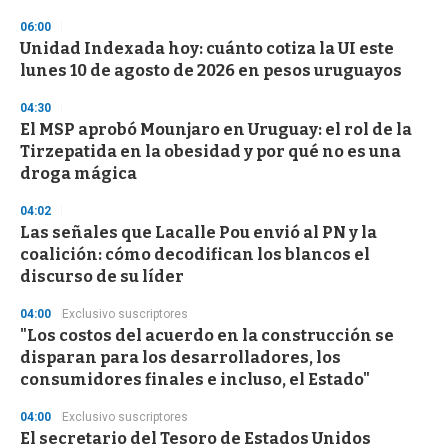
n
d
06:00
s
Unidad Indexada hoy: cuánto cotiza la UI este
lunes 10 de agosto de 2026 en pesos uruguayos
04:30
El MSP aprobó Mounjaro en Uruguay: el rol de la
Tirzepatida en la obesidad y por qué no es una
droga mágica
04:02
Las señales que Lacalle Pou envió al PN y la
coalición: cómo decodifican los blancos el
discurso de su líder
04:00
Exclusivo suscriptores
"Los costos del acuerdo en la construcción se
disparan para los desarrolladores, los
consumidores finales e incluso, el Estado"
04:00
Exclusivo suscriptores
El secretario del Tesoro de Estados Unidos