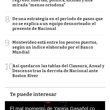
regreso: libertad, política, unidad y una
mirada “menos ortodoxa”
8
De una estrategia en el período de pases que
no se explica a un equipo desnorteado: el
presente de Nacional
9
Montevideo está entre los peores puertos,
según un índice elaborado por el Banco
Mundial
10
Así quedaron las tablas del Clausura, Anual y
Descenso tras la derrota de Nacional ante
Boston River
Te puede interesar
El mal momento de Yanina Gasañol con un hincha argentino en "Subrayado"