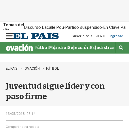
Temas del
Discurso Lacalle Pou
Partido suspendido
En Clave País
día:
Suscribite al 50% OFF
Ingresar
M
e
Fútbol
Mundial
Selección
Estadisticas
Agen
n
M
u
o
s
t
EL PAÍS
OVACIÓN
FÚTBOL
r
a
Juventud sigue líder y con
r
b
paso firme
�
s
q
u
13/05/2018, 23:14
e
d
Compartir esta noticia