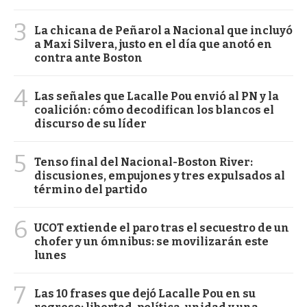
3
La chicana de Peñarol a Nacional que incluyó
a Maxi Silvera, justo en el día que anotó en
contra ante Boston
4
Las señales que Lacalle Pou envió al PN y la
coalición: cómo decodifican los blancos el
discurso de su líder
5
Tenso final del Nacional-Boston River:
discusiones, empujones y tres expulsados al
término del partido
6
UCOT extiende el paro tras el secuestro de un
chofer y un ómnibus: se movilizarán este
lunes
7
Las 10 frases que dejó Lacalle Pou en su