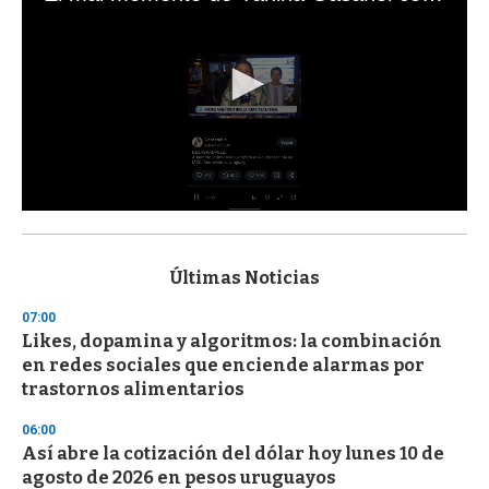
0
s
e
c
Últimas Noticias
o
n
07:00
d
Likes, dopamina y algoritmos: la combinación
s
o
en redes sociales que enciende alarmas por
f
trastornos alimentarios
3
3
s
06:00
e
Así abre la cotización del dólar hoy lunes 10 de
c
agosto de 2026 en pesos uruguayos
o