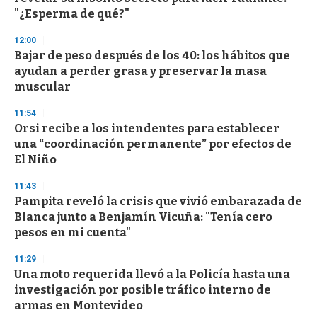
f
"¿Esperma de qué?"
3
3
s
12:00
e
Bajar de peso después de los 40: los hábitos que
c
ayudan a perder grasa y preservar la masa
o
n
muscular
d
s
11:54
Orsi recibe a los intendentes para establecer
una “coordinación permanente” por efectos de
El Niño
11:43
Pampita reveló la crisis que vivió embarazada de
Blanca junto a Benjamín Vicuña: "Tenía cero
pesos en mi cuenta"
11:29
Una moto requerida llevó a la Policía hasta una
investigación por posible tráfico interno de
armas en Montevideo