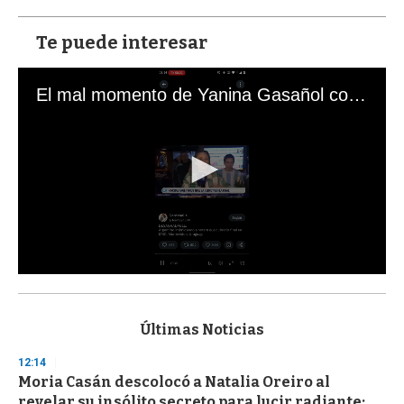
Te puede interesar
El mal momento de Yanina Gasañol con un hincha argentino en "Subrayado"
0
s
e
c
Últimas Noticias
o
n
12:14
d
Moria Casán descolocó a Natalia Oreiro al
s
o
revelar su insólito secreto para lucir radiante: