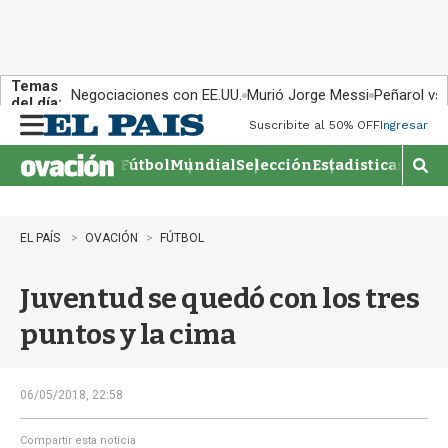
Temas
Negociaciones con EE.UU.
Murió Jorge Messi
Peñarol vs
del día:
Suscribite al 50% OFF
Ingresar
M
e
Fútbol
Mundial
Selección
Estadisticas
Agen
n
M
u
o
s
t
EL PAÍS
OVACIÓN
FÚTBOL
r
a
Juventud se quedó con los tres
r
b
puntos y la cima
�
s
q
u
06/05/2018, 22:58
e
d
Compartir esta noticia