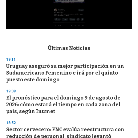
0
s
e
c
Últimas Noticias
o
n
19:11
d
Uruguay aseguró su mejor participación en un
s
o
Sudamericano Femenino e irá por el quinto
f
puesto este domingo
3
3
s
19:09
e
El pronóstico para el domingo 9 de agosto de
c
2026: cómo estará el tiempo en cada zona del
o
n
país, según Inumet
d
s
18:52
Sector cervecero: FNC evalúa reestructura con
reducción de personal, sindicato levantó