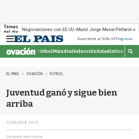
Temas
Negociaciones con EE.UU.
Murió Jorge Messi
Peñarol vs
del día:
Suscribite al 50% OFF
Ingresar
M
e
Fútbol
Mundial
Selección
Estadisticas
Agen
n
M
u
o
s
t
EL PAÍS
OVACIÓN
FÚTBOL
r
a
Juventud ganó y sigue bien
r
b
arriba
�
s
q
u
12/05/2018, 13:12
e
d
Compartir esta noticia