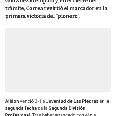
González lo empató y, en el cierre del
trámite, Correa revirtió el marcador en la
primera victoria del "pionero".
Albion
venció 2-1 a
Juventud de Las Piedras
en la
segunda fecha
de la
Segunda División
Profesional
. Tras haber arrancado con el pie