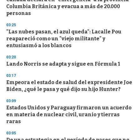
o
Columbia Británica y evacua a más de 20.000
f
personas
3
3
s
03:25
e
"Las nubes pasan, el azul queda": Lacalle Pou
c
reapareció como un "viejo militante" y
o
n
entusiasmó a los blancos
d
s
03:20
Lando Norris se adapta y sigue en Fórmula 1
03:17
Empeora el estado de salud del expresidente Joe
Biden, ¿qué le pasa y qué dijo su hijo Hunter?
03:09
Estados Unidos y Paraguay firmaron un acuerdo
en materia de nuclear civil, uranio y tierras
raras
03:05
De una estrategia en el período de pases que no