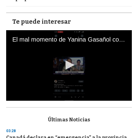
Te puede interesar
El mal momento de Yanina Gasañol con un hincha argentino en "Subrayado"
0
s
e
c
Últimas Noticias
o
n
03:28
d
Canadá declara en “emergencia” a la provincia
s