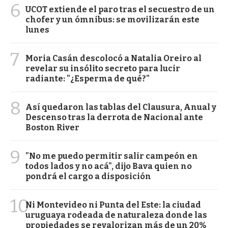
6
UCOT extiende el paro tras el secuestro de un
chofer y un ómnibus: se movilizarán este
lunes
7
Moria Casán descolocó a Natalia Oreiro al
revelar su insólito secreto para lucir
radiante: "¿Esperma de qué?"
8
Así quedaron las tablas del Clausura, Anual y
Descenso tras la derrota de Nacional ante
Boston River
9
"No me puedo permitir salir campeón en
todos lados y no acá", dijo Bava quien no
pondrá el cargo a disposición
10
Ni Montevideo ni Punta del Este: la ciudad
uruguaya rodeada de naturaleza donde las
propiedades se revalorizan más de un 20%