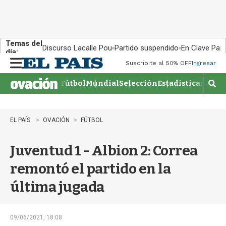
Temas del
Discurso Lacalle Pou
Partido suspendido
En Clave País
día:
Suscribite al 50% OFF
Ingresar
M
e
Fútbol
Mundial
Selección
Estadisticas
Agen
n
M
u
o
s
t
EL PAÍS
OVACIÓN
FÚTBOL
r
a
Juventud 1 - Albion 2: Correa
r
b
remontó el partido en la
�
s
última jugada
q
u
e
d
09/06/2021, 18:08