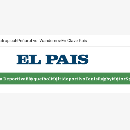
atropical
Peñarol vs. Wanderers
En Clave País
 Deportiva
Básquetbol
Multideportivo
Tenis
Rugby
MotorSp