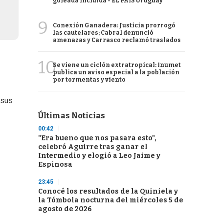
goleada incluida - EL PAÍS Uruguay
9
Conexión Ganadera: Justicia prorrogó
las cautelares; Cabral denunció
amenazas y Carrasco reclamó traslados
10
Se viene un ciclón extratropical: Inumet
publica un aviso especial a la población
por tormentas y viento
 sus
Últimas Noticias
00:42
"Era bueno que nos pasara esto",
celebró Aguirre tras ganar el
Intermedio y elogió a Leo Jaime y
Espinosa
23:45
Conocé los resultados de la Quiniela y
la Tómbola nocturna del miércoles 5 de
agosto de 2026