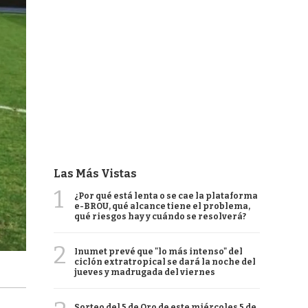
Las Más Vistas
1
¿Por qué está lenta o se cae la plataforma
e-BROU, qué alcance tiene el problema,
qué riesgos hay y cuándo se resolverá?
2
Inumet prevé que "lo más intenso" del
ciclón extratropical se dará la noche del
jueves y madrugada del viernes
Sorteo del 5 de Oro de este miércoles 5 de