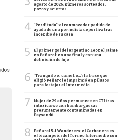
3
agosto de 2026: números sorteados,
pozos y aciertos
4
"Perdí todo": el conmovedor pedido de
ayuda de una periodista deportiva tras
incendio de su casa
5
El primer gol del argentino Leonel Jaime
en Peñarol: en una final y con una
definición de lujo
didos
6
"Tranquilo el camello...": la frase que
eligió Peñarol e imprimió en pilusos
para festejar el Intermedio
7
Mujer de 29 años permanece en CTI tras
intoxicarse con hamburguesas
presuntamente contaminadas en
Paysandú
8
Peñarol 5-1 Wanderers: el Carbonero es
el bicampeón del Torneo Intermedio con