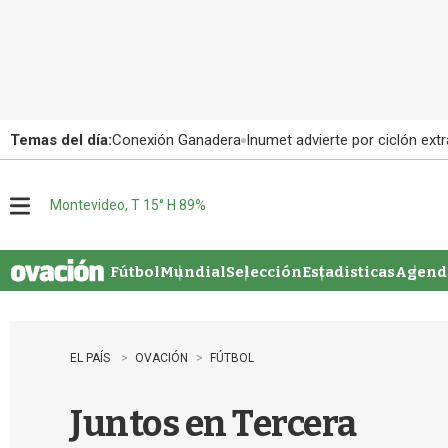
Temas del día:
Conexión Ganadera
Inumet advierte por ciclón extr
Montevideo, T 15° H 89%
M
e
n
u
Fútbol
Mundial
Selección
Estadisticas
Agenda
EL PAÍS
OVACIÓN
FÚTBOL
Juntos en Tercera