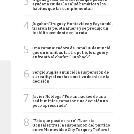
3
ayudar a cuidar la salud hepática y los
hábitos que las complementan
4
Jugaban Uruguay Montevideo y Paysandú,
tiraron la pelota afuera y se produjo un
insólito accidente en la ruta
5
Una comunicadora de Canal 10 denunció
que un ómnibus la atropelló, lo siguió y
enfrentó al chofer: "En shock"
6
Sergio Puglia anunció la suspensión de
su reality: el curioso motivo detrás de la
decisión
7
Javier Nóblega: "Fue un hackeo de una
red lumínica, tomaron una decisión un
poco apresurada"
8
“Esto que pasó es raro”: Evaristo
González tras la suspensión del partido
entre Montevideo City Torque y Peñarol