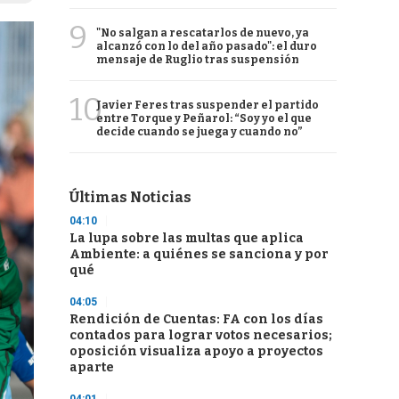
9
"No salgan a rescatarlos de nuevo, ya
alcanzó con lo del año pasado": el duro
mensaje de Ruglio tras suspensión
10
Javier Feres tras suspender el partido
entre Torque y Peñarol: “Soy yo el que
decide cuando se juega y cuando no”
Últimas Noticias
04:10
La lupa sobre las multas que aplica
Ambiente: a quiénes se sanciona y por
qué
04:05
Rendición de Cuentas: FA con los días
contados para lograr votos necesarios;
oposición visualiza apoyo a proyectos
aparte