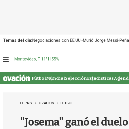
Temas del día:
Negociaciones con EE.UU.
Murió Jorge Messi
Peña
Montevideo, T 11° H 55%
M
e
n
u
Fútbol
Mundial
Selección
Estadisticas
Agenda
EL PAÍS
OVACIÓN
FÚTBOL
"Josema" ganó el duelo 