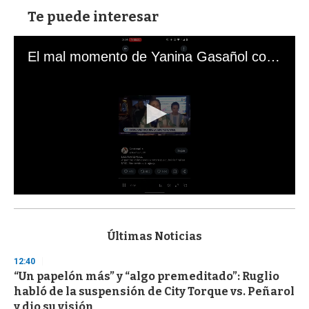
Te puede interesar
El mal momento de Yanina Gasañol con un hincha argentino en "Subrayado"
0
s
e
c
Últimas Noticias
o
n
12:40
d
“Un papelón más” y “algo premeditado”: Ruglio
s
o
habló de la suspensión de City Torque vs. Peñarol
f
y dio su visión