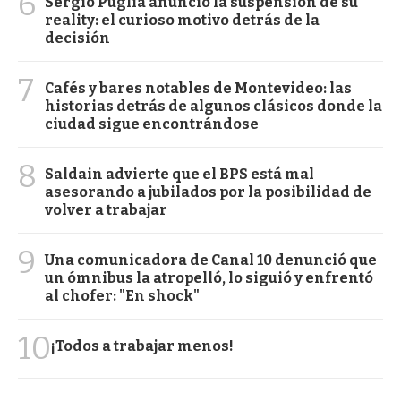
6
Sergio Puglia anunció la suspensión de su
reality: el curioso motivo detrás de la
decisión
7
Cafés y bares notables de Montevideo: las
historias detrás de algunos clásicos donde la
ciudad sigue encontrándose
8
Saldain advierte que el BPS está mal
asesorando a jubilados por la posibilidad de
volver a trabajar
9
Una comunicadora de Canal 10 denunció que
un ómnibus la atropelló, lo siguió y enfrentó
al chofer: "En shock"
10
¡Todos a trabajar menos!