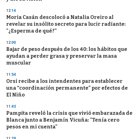
3
3
s
12:14
e
Moria Casán descolocó a Natalia Oreiro al
c
revelar su insólito secreto para lucir radiante:
o
n
"¿Esperma de qué?"
d
s
12:00
Bajar de peso después de los 40: los hábitos que
ayudan a perder grasa y preservar la masa
muscular
11:54
Orsi recibe a los intendentes para establecer
una “coordinación permanente” por efectos de
El Niño
11:43
Pampita reveló la crisis que vivió embarazada de
Blanca junto a Benjamín Vicuña: "Tenía cero
pesos en mi cuenta"
11:29