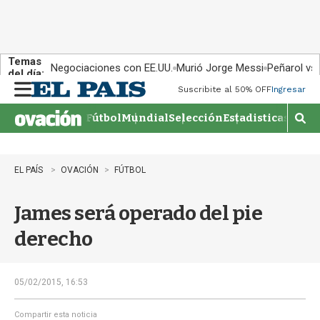
Temas
Negociaciones con EE.UU.
Murió Jorge Messi
Peñarol vs
del día:
Suscribite al 50% OFF
Ingresar
M
e
Fútbol
Mundial
Selección
Estadisticas
Agen
n
M
u
o
s
t
EL PAÍS
OVACIÓN
FÚTBOL
r
a
James será operado del pie
r
b
derecho
�
s
q
u
05/02/2015, 16:53
e
d
Compartir esta noticia