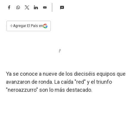
a
F
W
T
L
E
a
h
w
i
m
c
a
i
n
a
e
t
t
k
i
+
Agregar El País en
b
s
t
e
l
o
A
e
d
o
p
r
I
k
p
n
Ya se conoce a nueve de los dieciséis equipos que
avanzaron de ronda. La caída "red" y el triunfo
"neroazzurro" son lo más destacado.