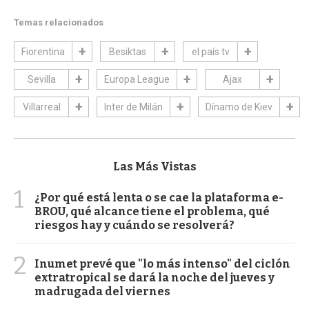
Temas relacionados
Fiorentina
Besiktas
el país tv
Sevilla
Europa League
Ajax
Villarreal
Inter de Milán
Dínamo de Kiev
Las Más Vistas
1
¿Por qué está lenta o se cae la plataforma e-
BROU, qué alcance tiene el problema, qué
riesgos hay y cuándo se resolverá?
2
Inumet prevé que "lo más intenso" del ciclón
extratropical se dará la noche del jueves y
madrugada del viernes