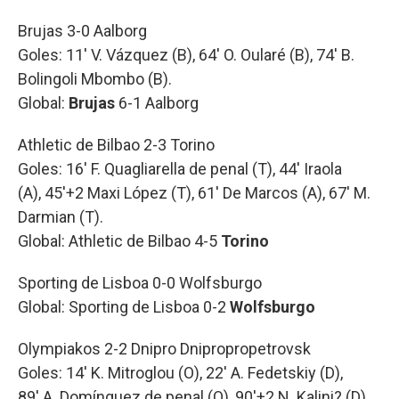
Brujas 3-0 Aalborg
Goles: 11' V. Vázquez (B), 64' O. Oularé (B), 74' B.
Bolingoli Mbombo (B).
Global:
Brujas
6-1 Aalborg
Athletic de Bilbao 2-3 Torino
Goles: 16' F. Quagliarella de penal (T), 44' Iraola
(A), 45'+2 Maxi López (T), 61' De Marcos (A), 67' M.
Darmian (T).
Global: Athletic de Bilbao 4-5
Torino
Sporting de Lisboa 0-0 Wolfsburgo
Global: Sporting de Lisboa 0-2
Wolfsburgo
Olympiakos 2-2 Dnipro Dnipropropetrovsk
Goles: 14' K. Mitroglou (O), 22' A. Fedetskiy (D),
89' A. Domínguez de penal (O), 90'+2 N. Kalini? (D).