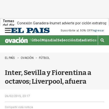
Temas
Conexión Ganadera
Inumet advierte por ciclón extratropi
del día:
Suscribite al 50% OFF
Ingresar
M
e
Fútbol
Mundial
Selección
Estadisticas
Agen
n
M
u
o
s
t
EL PAÍS
OVACIÓN
FÚTBOL
r
a
Inter, Sevilla y Fiorentina a
r
b
octavos; Liverpool, afuera
�
s
q
u
26/02/2015, 23:17
e
d
Compartir esta noticia