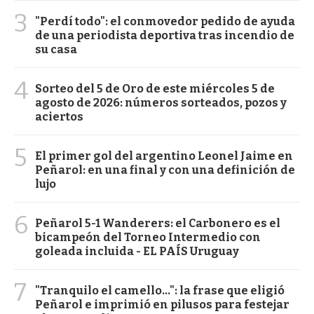
3
"Perdí todo": el conmovedor pedido de ayuda
de una periodista deportiva tras incendio de
su casa
4
Sorteo del 5 de Oro de este miércoles 5 de
agosto de 2026: números sorteados, pozos y
aciertos
5
El primer gol del argentino Leonel Jaime en
Peñarol: en una final y con una definición de
lujo
6
Peñarol 5-1 Wanderers: el Carbonero es el
bicampeón del Torneo Intermedio con
goleada incluida - EL PAÍS Uruguay
7
"Tranquilo el camello...": la frase que eligió
Peñarol e imprimió en pilusos para festejar