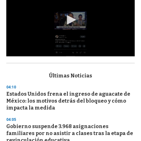
0
s
e
c
Últimas Noticias
o
n
04:10
d
Estados Unidos frena el ingreso de aguacate de
s
o
México: los motivos detrás del bloqueo y cómo
f
impacta la medida
3
3
s
04:05
e
Gobierno suspende 3.968 asignaciones
c
familiares por no asistir a clases tras la etapa de
o
n
revinculación educativa