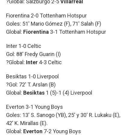
?Global: Salzburgo 2-5
Villarreal
Fiorentina 2-0 Tottenham Hotspur
Goles: 51' Mario Gómez (F), 71' Salah (F)
Global:
Fiorentina
3-1 Tottenham Hotspur
Inter 1-0 Celtic
Gol: 88' Fredy Guarin (I)
?Global:
Inter
4-3 Celtic
Besiktas 1-0 Liverpool
?Gol: 72' T. Arslan (B)
Global:
Besiktas
1 (5)-1 (4) Liverpool
Everton 3-1 Young Boys
Goles: 13' S. Sanogo (YB), 25' y 30' R. Lukaku (E),
42' K. Mirallas (E).
Global:
Everton
7-2 Young Boys