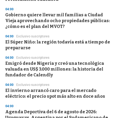
d
s
04:00
Gobierno quiere llevar mil familias a Ciudad
Vieja aprovechando ocho propiedades públicas:
¿cómo es el plan del MVOT?
04:00
Exclusivo suscriptores
El Súper Niño: la región todavía está a tiempo de
prepararse
04:00
Exclusivo suscriptores
Emigró desde Nigeria y creó una tecnológica
valuada en US$ 3.000 millones: la historia del
fundador de Calendly
04:00
Exclusivo suscriptores
El invierno arrancó caro para el mercado
eléctrico: el precio spot más alto en doce años
04:00
Agenda Deportiva del 6 de agosto de 2026:
Uruguay vs. Argentina por el Sudamericano de