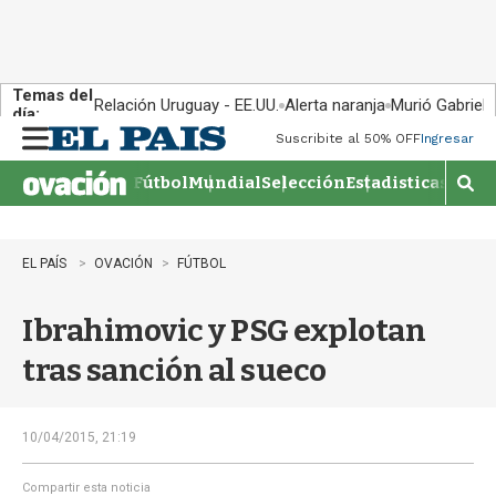
Temas del
Relación Uruguay - EE.UU.
Alerta naranja
Murió Gabriel 
día:
Suscribite al 50% OFF
Ingresar
M
e
Fútbol
Mundial
Selección
Estadisticas
Agen
n
M
u
o
s
t
EL PAÍS
OVACIÓN
FÚTBOL
r
a
Ibrahimovic y PSG explotan
r
b
tras sanción al sueco
�
s
q
u
10/04/2015, 21:19
e
d
Compartir esta noticia