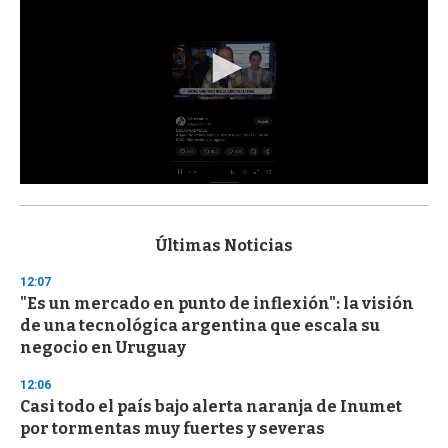
0
s
e
c
Últimas Noticias
o
n
12:07
d
"Es un mercado en punto de inflexión": la visión
s
o
de una tecnológica argentina que escala su
f
negocio en Uruguay
3
3
s
12:06
e
Casi todo el país bajo alerta naranja de Inumet
c
por tormentas muy fuertes y severas
o
n