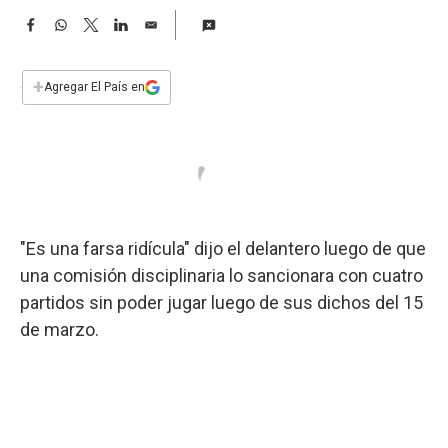
a
F
W
T
L
E
a
h
w
i
m
c
a
i
n
a
e
t
t
k
i
+
Agregar El País en
b
s
t
e
l
o
A
e
d
o
p
r
I
k
p
n
"Es una farsa ridícula" dijo el delantero luego de que
una comisión disciplinaria lo sancionara con cuatro
partidos sin poder jugar luego de sus dichos del 15
de marzo.