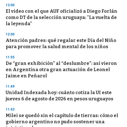
d
12:00
s
El video con el que AUF oficializó a Diego Forlán
como DT de la selección uruguaya: "La vuelta de
la leyenda"
12:00
Atención padres: qué regalar este Día del Niño
para promover la salud mental de los niños
11:55
De “gran exhibición” al “deslumbre”: así vieron
en Argentina otra gran actuación de Leonel
Jaime en Peñarol
11:49
Unidad Indexada hoy: cuánto cotiza la UI este
jueves 6 de agosto de 2026 en pesos uruguayos
11:43
Milei se quedó sin el capítulo de tierras: cómo el
gobierno argentino no pudo sostener una