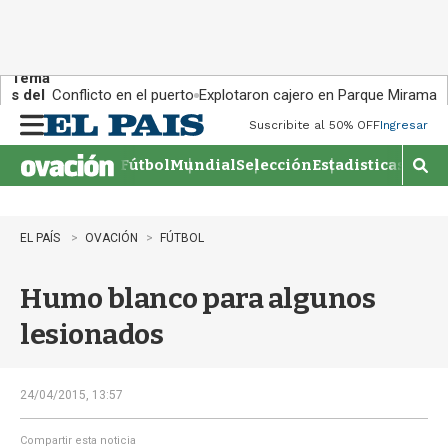
Tema
s del
Conflicto en el puerto
Explotaron cajero en Parque Miramar
día:
Suscribite al 50% OFF
Ingresar
M
e
Fútbol
Mundial
Selección
Estadisticas
Agen
n
M
u
o
s
t
EL PAÍS
OVACIÓN
FÚTBOL
r
a
Humo blanco para algunos
r
b
lesionados
�
s
q
u
24/04/2015, 13:57
e
d
Compartir esta noticia