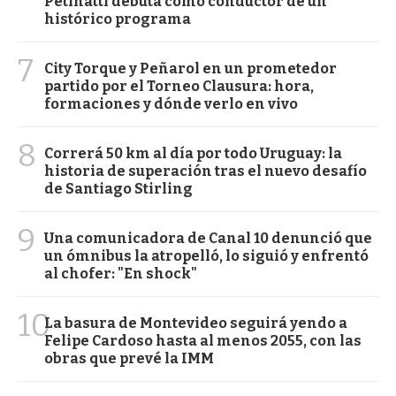
Petinatti debuta como conductor de un
histórico programa
7
City Torque y Peñarol en un prometedor
partido por el Torneo Clausura: hora,
formaciones y dónde verlo en vivo
8
Correrá 50 km al día por todo Uruguay: la
historia de superación tras el nuevo desafío
de Santiago Stirling
9
Una comunicadora de Canal 10 denunció que
un ómnibus la atropelló, lo siguió y enfrentó
al chofer: "En shock"
10
La basura de Montevideo seguirá yendo a
Felipe Cardoso hasta al menos 2055, con las
obras que prevé la IMM