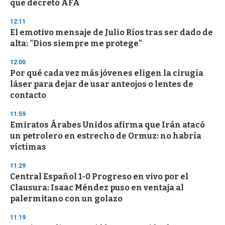
que decretó AFA
3
3
s
12:11
e
El emotivo mensaje de Julio Ríos tras ser dado de
c
alta: "Dios siempre me protege"
o
n
d
12:00
s
Por qué cada vez más jóvenes eligen la cirugía
láser para dejar de usar anteojos o lentes de
contacto
11:59
Emiratos Árabes Unidos afirma que Irán atacó
un petrolero en estrecho de Ormuz: no habría
víctimas
11:29
Central Español 1-0 Progreso en vivo por el
Clausura: Isaac Méndez puso en ventaja al
palermitano con un golazo
11:19