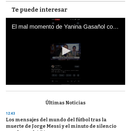
Te puede interesar
El mal momento de Yanina Gasañol con un hincha argentino en "Subrayado"
0
s
e
c
Últimas Noticias
o
n
12:43
d
Los mensajes del mundo del fútbol tras la
s
o
muerte de Jorge Messi y el minuto de silencio
f