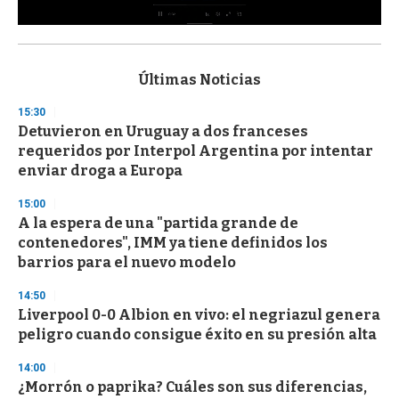
0
s
e
c
Últimas Noticias
o
n
15:30
d
Detuvieron en Uruguay a dos franceses
s
o
requeridos por Interpol Argentina por intentar
f
enviar droga a Europa
3
3
s
15:00
e
A la espera de una "partida grande de
c
contenedores", IMM ya tiene definidos los
o
n
barrios para el nuevo modelo
d
s
14:50
Liverpool 0-0 Albion en vivo: el negriazul genera
peligro cuando consigue éxito en su presión alta
14:00
¿Morrón o paprika? Cuáles son sus diferencias,