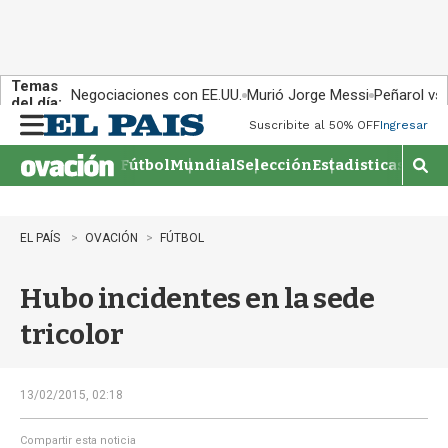
Temas
Negociaciones con EE.UU.
Murió Jorge Messi
Peñarol vs
del día:
Suscribite al 50% OFF
Ingresar
M
e
Fútbol
Mundial
Selección
Estadisticas
Agen
n
M
u
o
s
t
EL PAÍS
OVACIÓN
FÚTBOL
r
a
Hubo incidentes en la sede
r
b
tricolor
�
s
q
u
13/02/2015, 02:18
e
d
Compartir esta noticia