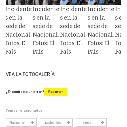
Incidente
Incidente
Incidente
Incidente
Inci
te
s en la
s en la
s en la
s en la
s en
sede de
sede de
sede de
sede de
sede
Nacional.
Nacional.
Nacional.
Nacional.
Naci
l.
Fotos: El
Fotos: El
Fotos: El
Fotos: El
Foto
País
País
País
País
País
VEA LA FOTOGALERÍA
¿Encontraste un error?
Reportar
Temas relacionados
Nacional
incidentes
sede