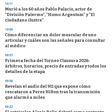
s
10:11
e
Murió a los 60 años Pablo Palacio, actor de
c
"División Palermo", "Homo Argentum" y "El
o
n
ciudadano ilustre"
d
s
10:00
Cómo diferenciar un dolor muscular de uno
articular y cuáles son las señales para consultar
al médico
09:57
Primera fecha del Torneo Clausura 2026:
árbitros, horarios, precio de entradas y todos los
detalles de la etapa
09:56
Revelan el audio del 911 que expone cómo
rescataron a Perez Hilton tras la transmisión
que alarmó a miles
09:22