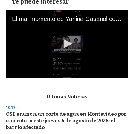
Te puede interesar
El mal momento de Yanina Gasañol con un hincha argentino en "Subrayado"
0
s
e
c
Últimas Noticias
o
n
10:17
d
OSE anuncia un corte de agua en Montevideo por
s
o
una rotura este jueves 6 de agosto de 2026: el
f
barrio afectado
3
3