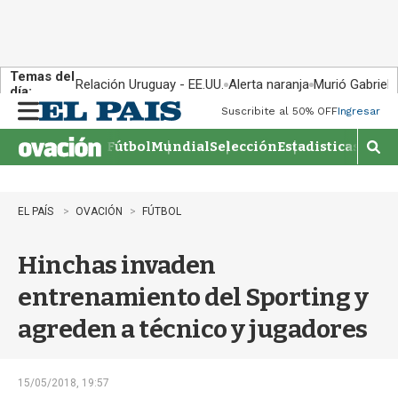
Temas del
Relación Uruguay - EE.UU.
Alerta naranja
Murió Gabriel 
día:
Suscribite al 50% OFF
Ingresar
M
e
Fútbol
Mundial
Selección
Estadisticas
Agen
n
M
u
o
s
t
EL PAÍS
OVACIÓN
FÚTBOL
r
a
Hinchas invaden
r
b
entrenamiento del Sporting y
�
s
agreden a técnico y jugadores
q
u
e
d
15/05/2018, 19:57