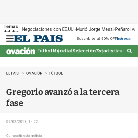
Temas
Negociaciones con EE.UU.
Murió Jorge Messi
Peñarol vs
del día:
Suscribite al 50% OFF
Ingresar
M
e
Fútbol
Mundial
Selección
Estadisticas
Agen
n
M
u
o
s
t
EL PAÍS
OVACIÓN
FÚTBOL
r
a
Gregorio avanzó a la tercera
r
b
fase
�
s
q
u
09/02/2018, 14:22
e
d
Compartir esta noticia