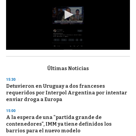
0
s
e
c
Últimas Noticias
o
n
15:30
d
Detuvieron en Uruguay a dos franceses
s
o
requeridos por Interpol Argentina por intentar
f
enviar droga a Europa
3
3
s
15:00
e
A la espera de una "partida grande de
c
contenedores", IMM ya tiene definidos los
o
n
barrios para el nuevo modelo
d