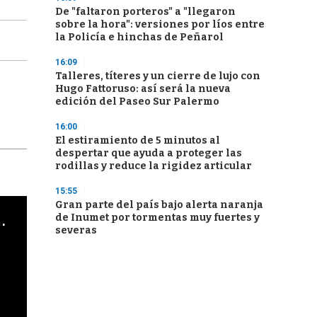
De "faltaron porteros" a "llegaron
sobre la hora": versiones por líos entre
la Policía e hinchas de Peñarol
16:09
Talleres, títeres y un cierre de lujo con
Hugo Fattoruso: así será la nueva
edición del Paseo Sur Palermo
16:00
El estiramiento de 5 minutos al
despertar que ayuda a proteger las
rodillas y reduce la rigidez articular
15:55
Gran parte del país bajo alerta naranja
cha argentino en "Subrayado"
de Inumet por tormentas muy fuertes y
severas