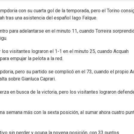
ampdoria con su cuarta gol de la temporada, pero el Torino consi
uah tras una asistencia del español Iago Falque.
ro para adelantarse en el minuto 11, cuando Torreira sorprendió
igu.
y los visitantes lograron el 1-1 en el minuto 25, cuando Acquah
ara empujar la pelota a la red.
pdoria, pero su partido se complicó en el 73, cuando el propio 
lta sobre Gianluca Caprari.
erza en busca de la victoria, pero los visitantes lograron defend
na semana más con la sexta posición, al sumar ahora cuatro pun
tivo sin perder y ocupa la novena posición, con 33 puntos.