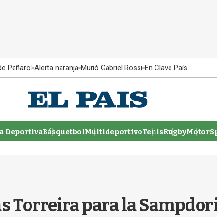
 de Peñarol
Alerta naranja
Murió Gabriel Rossi
En Clave País
 Deportiva
Básquetbol
Multideportivo
Tenis
Rugby
MotorSp
cas Torreira para la Sampdor