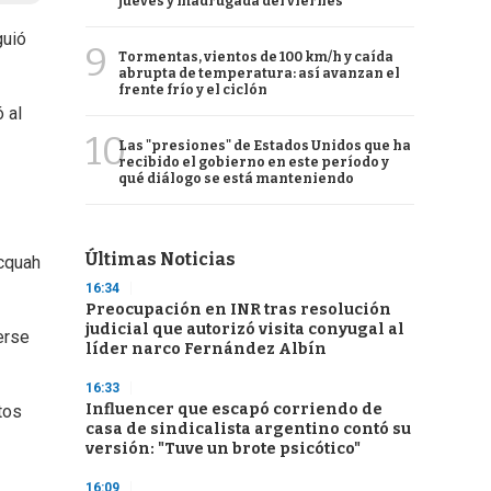
jueves y madrugada del viernes
guió
9
Tormentas, vientos de 100 km/h y caída
abrupta de temperatura: así avanzan el
frente frío y el ciclón
 al
10
Las "presiones" de Estados Unidos que ha
recibido el gobierno en este período y
qué diálogo se está manteniendo
Últimas Noticias
Acquah
16:34
Preocupación en INR tras resolución
judicial que autorizó visita conyugal al
erse
líder narco Fernández Albín
16:33
Influencer que escapó corriendo de
tos
casa de sindicalista argentino contó su
versión: "Tuve un brote psicótico"
16:09