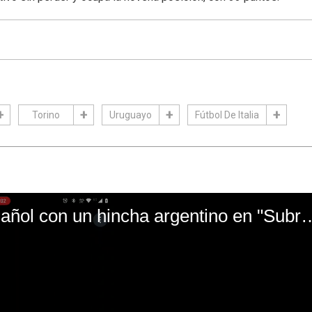
Torino
Uruguayo
Fútbol De Italia
El mal momento de Yanina Gasañol con un hin