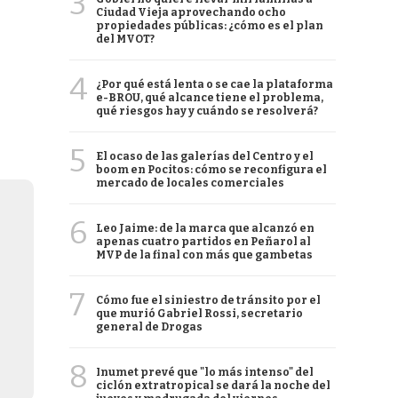
3
Ciudad Vieja aprovechando ocho
propiedades públicas: ¿cómo es el plan
del MVOT?
4
¿Por qué está lenta o se cae la plataforma
e-BROU, qué alcance tiene el problema,
qué riesgos hay y cuándo se resolverá?
5
El ocaso de las galerías del Centro y el
boom en Pocitos: cómo se reconfigura el
mercado de locales comerciales
6
Leo Jaime: de la marca que alcanzó en
apenas cuatro partidos en Peñarol al
MVP de la final con más que gambetas
7
Cómo fue el siniestro de tránsito por el
que murió Gabriel Rossi, secretario
general de Drogas
8
Inumet prevé que "lo más intenso" del
ciclón extratropical se dará la noche del