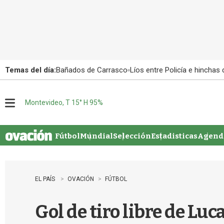
Temas del día:
Bañados de Carrasco
Líos entre Policía e hinchas
Montevideo, T 15° H 95%
M
e
n
u
Fútbol
Mundial
Selección
Estadisticas
Agenda
EL PAÍS
OVACIÓN
FÚTBOL
Gol de tiro libre de Lu