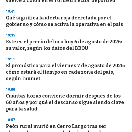
vuelve a Colón en el rol de director deportivo
f
3
19:41
3
s
Qué significa la alerta roja decretada por el
e
gobierno y cómo se activa la operativa en el país
c
o
19:35
n
d
Este es el precio del oro hoy 6 de agosto de 2026:
s
su valor, según los datos del BROU
19:11
El pronóstico para el viernes 7 de agosto de 2026:
cómo estará el tiempo en cada zona del país,
según Inumet
19:00
Cuántas horas conviene dormir después de los
60 años y por qué el descanso sigue siendo clave
para la salud
18:57
Peón rural murió en Cerro Largo tras ser