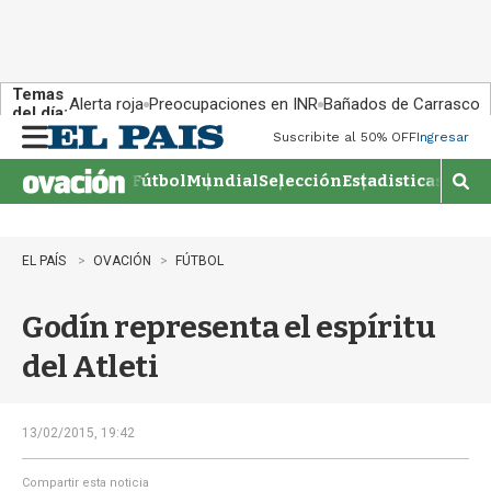
Temas
Alerta roja
Preocupaciones en INR
Bañados de Carrasco
del día:
Suscribite al 50% OFF
Ingresar
M
e
Fútbol
Mundial
Selección
Estadisticas
Agen
n
M
u
o
s
t
EL PAÍS
OVACIÓN
FÚTBOL
r
a
Godín representa el espíritu
r
b
del Atleti
�
s
q
u
13/02/2015, 19:42
e
d
Compartir esta noticia