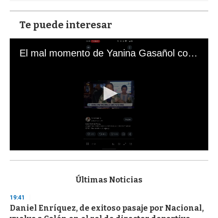
Te puede interesar
El mal momento de Yanina Gasañol con un hincha argentino en "Subrayado"
0
s
e
c
Últimas Noticias
o
n
19:41
d
Daniel Enríquez, de exitoso pasaje por Nacional,
s
o