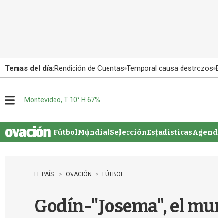
Temas del día:
Rendición de Cuentas
Temporal causa destrozos
Montevideo, T 10° H 67%
M
e
n
u
Fútbol
Mundial
Selección
Estadisticas
Agenda
EL PAÍS
OVACIÓN
FÚTBOL
Godín-"Josema", el mu