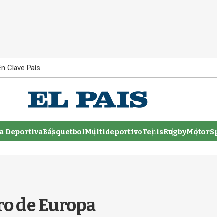
En Clave País
 Deportiva
Básquetbol
Multideportivo
Tenis
Rugby
MotorSp
ro de Europa