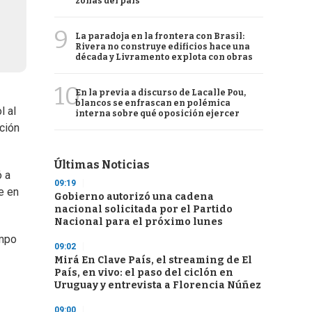
zonas del país
9
La paradoja en la frontera con Brasil:
Rivera no construye edificios hace una
década y Livramento explota con obras
10
En la previa a discurso de Lacalle Pou,
blancos se enfrascan en polémica
l al
interna sobre qué oposición ejercer
ción
Últimas Noticias
ó a
09:19
e en
Gobierno autorizó una cadena
nacional solicitada por el Partido
Nacional para el próximo lunes
empo
09:02
Mirá En Clave País, el streaming de El
País, en vivo: el paso del ciclón en
Uruguay y entrevista a Florencia Núñez
09:00