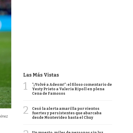
Las Más Vistas
1
"¡Volvé a Adeom!": el filoso comentario de
Yesty Prieto a Valeria Ripoll en plena
Cena de Famosos
2
Cesó la alerta amarilla por vientos
fuertes y persistentes que abarcaba
ménez
desde Montevideo hasta el Chuy
Un muerto, miles de personas sin luz,