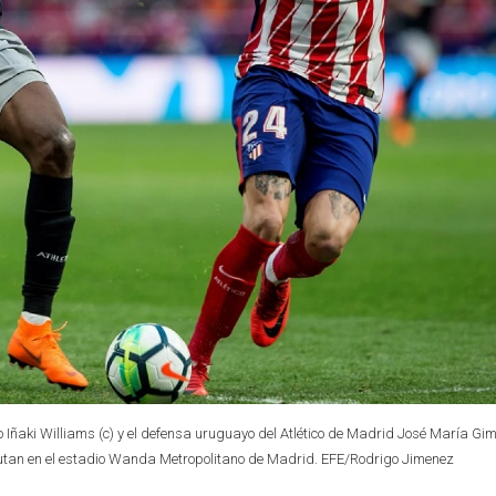
 Iñaki Williams (c) y el defensa uruguayo del Atlético de Madrid José María Gi
putan en el estadio Wanda Metropolitano de Madrid. EFE/Rodrigo Jimenez