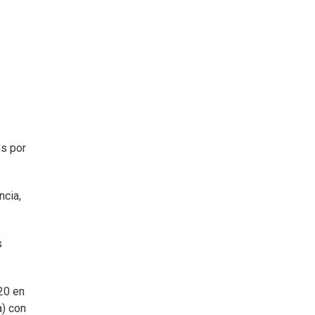
es por
ncia,
s
20 en
a) con