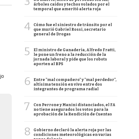
3
árboles caídos y techos volados por el
temporal que ameritó alerta roja
4
Cómo fue el siniestro de tránsito por el
que murió Gabriel Rossi, secretario
general de Drogas
5
El ministro de Ganadería, Alfredo Fratti,
le pone un freno a la reducción de la
jornada laboral y pide que los robots
aporten al BPS
jo
6
Entre "mal compañero" y "mal perdedor",
altísima tensión en vivo entre dos
integrantes de programa radial
7
Con Perrone y Manini distanciados, el FA
no tiene asegurados los votos para la
aprobación de la Rendición de Cuentas
8
Gobierno declaró la alerta roja por las
condiciones meteorológicas en varias