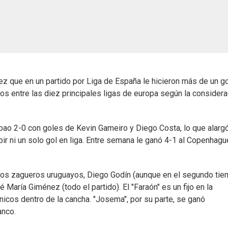
ez que en un partido por Liga de España le hicieron más de un go
os entre las diez principales ligas de europa según la considera
ilbao 2-0 con goles de Kevin Gameiro y Diego Costa, lo que alarg
ibir ni un solo gol en liga. Entre semana le ganó 4-1 al Copenhagu
 dos zagueros uruguayos, Diego Godín (aunque en el segundo ti
María Giménez (todo el partido). El "Faraón" es un fijo en la
cnicos dentro de la cancha. "Josema", por su parte, se ganó
anco.