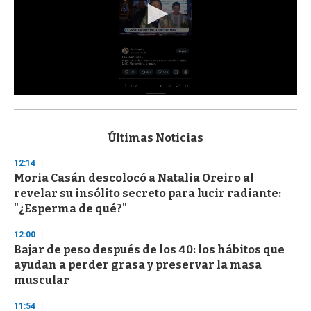
0
s
e
c
Últimas Noticias
o
n
12:14
d
Moria Casán descolocó a Natalia Oreiro al
s
o
revelar su insólito secreto para lucir radiante:
f
"¿Esperma de qué?"
3
3
s
12:00
e
Bajar de peso después de los 40: los hábitos que
c
ayudan a perder grasa y preservar la masa
o
n
muscular
d
s
11:54