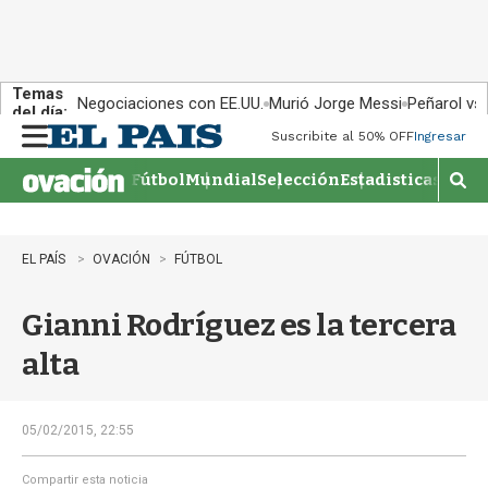
Temas
Negociaciones con EE.UU.
Murió Jorge Messi
Peñarol vs
del día:
Suscribite al 50% OFF
Ingresar
M
e
Fútbol
Mundial
Selección
Estadisticas
Agen
n
M
u
o
s
t
EL PAÍS
OVACIÓN
FÚTBOL
r
a
Gianni Rodríguez es la tercera
r
b
alta
�
s
q
u
05/02/2015, 22:55
e
d
Compartir esta noticia