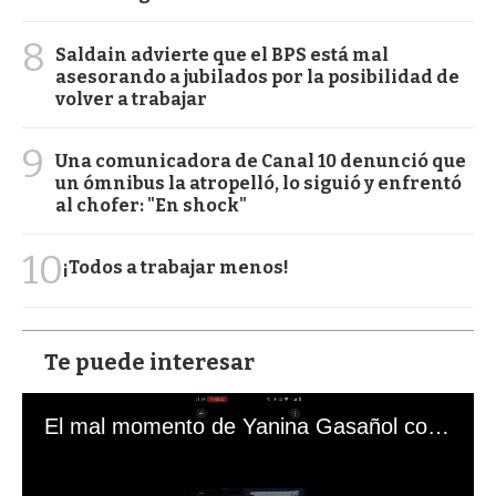
8
Saldain advierte que el BPS está mal
asesorando a jubilados por la posibilidad de
volver a trabajar
9
Una comunicadora de Canal 10 denunció que
un ómnibus la atropelló, lo siguió y enfrentó
al chofer: "En shock"
10
¡Todos a trabajar menos!
Te puede interesar
El mal momento de Yanina Gasañol con un hincha argentino en "Subrayado"